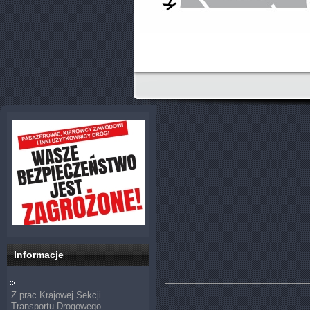
Informacje
Z prac Krajowej Sekcji
Transportu Drogowego.