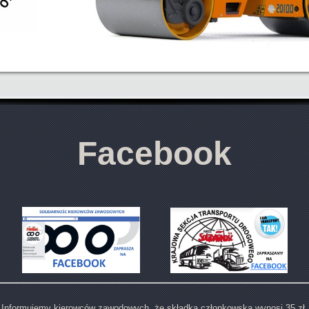
Facebook
Informujemy kierowców zawodowych, że składka członkowska wynosi 35 zł.