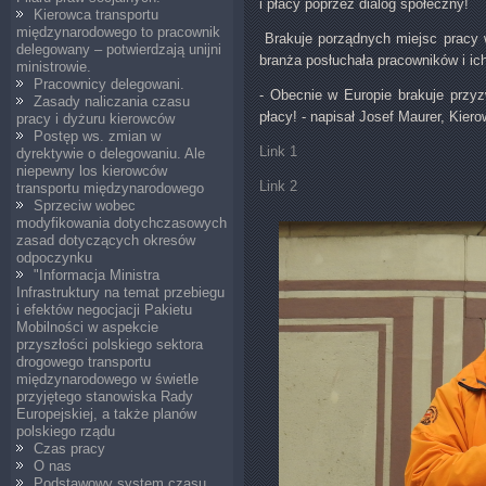
i płacy poprzez dialog społeczny!
Kierowca transportu
międzynarodowego to pracownik
Brakuje porządnych miejsc pracy w
delegowany – potwierdzają unijni
branża posłuchała pracowników 
ministrowie.
Pracownicy delegowani.
- Obecnie w Europie brakuje przyz
Zasady naliczania czasu
płacy! - napisał Josef Maurer, Ki
pracy i dyżuru kierowców
Postęp ws. zmian w
Link 1
dyrektywie o delegowaniu. Ale
niepewny los kierowców
Link 2
transportu międzynarodowego
Sprzeciw wobec
modyfikowania dotychczasowych
zasad dotyczących okresów
odpoczynku
"Informacja Ministra
Infrastruktury na temat przebiegu
i efektów negocjacji Pakietu
Mobilności w aspekcie
przyszłości polskiego sektora
drogowego transportu
międzynarodowego w świetle
przyjętego stanowiska Rady
Europejskiej, a także planów
polskiego rządu
Czas pracy
O nas
Podstawowy system czasu