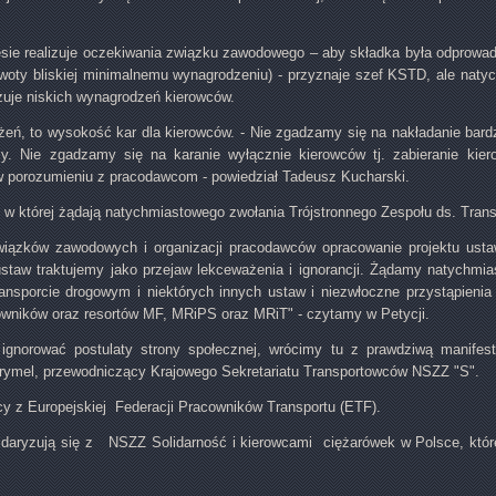
ie realizuje oczekiwania związku zawodowego – aby składka była odprowadz
oty bliskiej minimalnemu wynagrodzeniu) - przyznaje szef KSTD, ale natyc
zuje niskich wynagrodzeń kierowców.
eń, to wysokość kar dla kierowców. - Nie zgadzamy się na nakładanie bard
y. Nie zgadzamy się na karanie wyłącznie kierowców tj. zabieranie kie
 w porozumieniu z pracodawcom - powiedział Tadeusz Kucharski.
, w której żądają natychmiastowego zwołania Trójstronnego Zespołu ds. Tran
wiązków zawodowych i organizacji pracodawców opracowanie projektu usta
staw traktujemy jako przejaw lekceważenia i ignorancji. Żądamy natychmi
ransporcie drogowym i niektórych innych ustaw i niezwłoczne przystąpienia
owników oraz resortów MF, MRiPS oraz MRiT" - czytamy w Petycji.
e ignorować postulaty strony społecznej, wrócimy tu z prawdziwą manife
Grymel, przewodniczący Krajowego Sekretariatu Transportowców NSZZ "S".
y z Europejskiej Federacji Pracowników Transportu (ETF).
idaryzują się z NSZZ Solidarność i kierowcami ciężarówek w Polsce, które