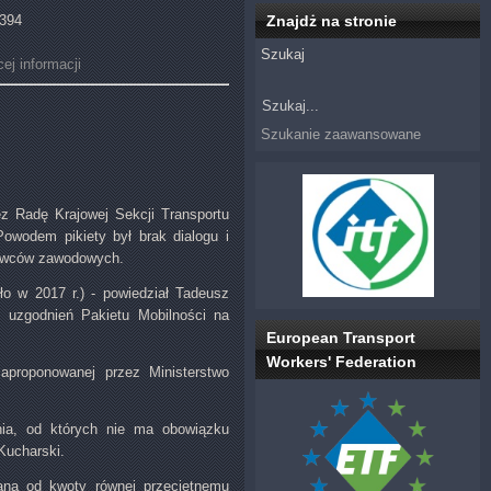
4394
Znajdż na stronie
Szukaj
ej informacji
Szukanie zaawansowane
ez Radę Krajowej Sekcji Transportu
owodem pikiety był brak dialogu i
erowców zawodowych.
ło w 2017 r.) - powiedział Tadeusz
s uzgodnień Pakietu Mobilności na
European Transport
Workers' Federation
aproponowanej przez Ministerstwo
enia, od których nie ma obowiązku
Kucharski.
zana od kwoty równej przeciętnemu