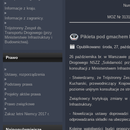
Num
Informacje z kraju.
MOZ Nr 3131
Informacje z zagranicy.
Trójstronny Zespoł ds.
Transportu Drogowego (przy
Pikieta pod gmachem M
Ministerstwie Infrastruktury i
Budownictwa).
Opublikowano: środa, 27, paźdz
26 października br. w Warszawie p
Prawo
Drogowego NSZZ „Solidarność przy
konsultacji z Ministerstwem Infras
Ustawy, rozporządzenia
- Stwierdzamy, że Trójstronny Zes
Kucharski, przewodniczący Krajow
Podstawy prawa
poziomie unijnym konsultacje ze st
Projekty aktów prawa
Związkowcy krytykują zmiany w p
Prawo związkowe
Infrastruktury.
- Nowelizacja ustawy doprowadzi 
Zakaz letni Niemcy 2017 r.
odprowadzania składki na ubezpiec
Kolejne wątpliwości budzi propoz
Najpopularniejsze