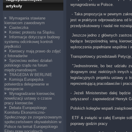
wynagrodzeniu w Polsce.
artykuły
- Taka propozycja w pewnym zakres
Wymagania stawiane
jest w praktyce odprowadzana od kw
kierowcom zawodowym
przedyskutowany i nadal nie rozwią
Ciasteczka
Koniec protestu na Śląsku.
Jeszcze jedno z głównych zastrzeż
Informacje dotyczące budowy
będące bezpośrednią winą kierowc
systemu odcinkowej kontroli
prędkości
wykroczenia popełniane wspólnie i
Kierowcy mają prawo do zdjęć
z fotoradarów
Transportowcy przedstawili Petycję
Sprzeciwu wobec działań
polskiego rządu na forum
"Jednostronnie, bo bez udziału z
międzynarodowym.
drogowym oraz niektórych innych u
TRAGEDIA W BERLINIE
legislacyjnych projektu ustawy o t
Komisja Europejska
reprezentującą pracodawców i prac
potwierdza delegowanie w
transporcie
- Jeżeli Ministerstwo dalej będzi
Wynagradzanie kierowców,
nowelizacji ustawy o czasie
usłyszano! - zapowiedział Henryk 
pracy kierowców.
Debata Europejskiego
Polskich kolegów wsparli związkowc
Komitetu Ekonomiczno-
Społecznego ze zorganizowanym
ETF & związki w całej Europie sol
społeczeństwem obywatelskim w
poprawy godzin pracy
Polsce na temat Europejskiego
Filaru praw socjalnych.