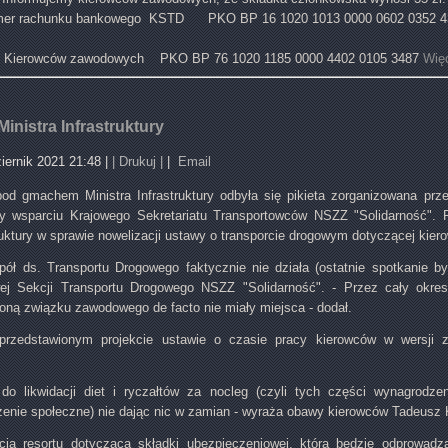
er rachunku bankowego KSTD PKO BP 16 1020 1013 0000 0602 0352 
 Kierowców zawodowych PKO BP 76 1020 1185 0000 4402 0105 3487
Więc
inistra Infrastruktury
iernik 2021 21:48
|
| Drukuj |
|
Email
od gmachem Ministra Infrastruktury odbyła się pikieta zorganizowana prz
 wsparciu Krajowego Sekretariatu Transportowców NSZZ "Solidarność". P
truktury w sprawie nowelizacji ustawy o transporcie drogowym dotyczącej ki
pół ds. Transportu Drogowego faktycznie nie działa (ostatnie spotkanie by
ej Sekcji Transportu Drogowego NSZZ "Solidarność". - Przez cały okre
roną związku zawodowego de facto nie miały miejsca - dodał.
rzedstawionym projekcie ustawie o czasie pracy kierowców w wersji z
do likwidacji diet i ryczałtów za nocleg (czyli tych części wynagrodz
zenie społeczne) nie dając nic w zamian - wyraża obawy kierowców Tadeusz 
ycja resortu dotycząca składki ubezpieczeniowej, która będzie odprowad