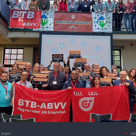
 poprz.
nas