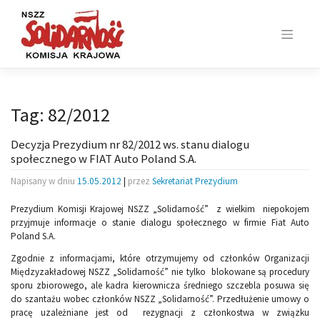
Skip
to
content
Tag:
82/2012
Decyzja Prezydium nr 82/2012 ws. stanu dialogu
społecznego w FIAT Auto Poland S.A.
Napisany w dniu
15.05.2012
|
przez
Sekretariat Prezydium
Prezydium Komisji Krajowej NSZZ „Solidarność” z wielkim niepokojem
przyjmuje informacje o stanie dialogu społecznego w firmie Fiat Auto
Poland S.A.
Zgodnie z informacjami, które otrzymujemy od członków Organizacji
Międzyzakładowej NSZZ „Solidarność” nie tylko blokowane są procedury
sporu zbiorowego, ale kadra kierownicza średniego szczebla posuwa się
do szantażu wobec członków NSZZ „Solidarność”. Przedłużenie umowy o
pracę uzależniane jest od rezygnacji z członkostwa w związku