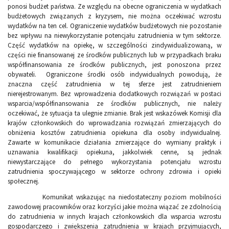
ponosi budżet państwa. Ze względu na obecne ograniczenia w wydatkach
budżetowych związanych z kryzysem, nie można oczekiwać wzrostu
wydatków na ten cel. Ograniczenie wydatków budżetowych nie pozostanie
bez wpływu na niewykorzystanie potencjału zatrudnienia w tym sektorze.
Część wydatków na opiekę, w szczególności zindywidualizowaną, w
części nie finansowanej ze środków publicznych lub w przypadkach braku
współfinansowania ze środków publicznych, jest ponoszona przez
obywateli. Ograniczone środki osób indywidualnych powodują, że
znaczna część zatrudnienia w tej sferze jest zatrudnieniem
nierejestrowanym. Bez wprowadzenia dodatkowych rozwiązań w postaci
wsparcia/współfinansowania ze środków publicznych, nie należy
oczekiwać, że sytuacja ta ulegnie zmianie. Brak jest wskazówek Komisji dla
krajów członkowskich do wprowadzania rozwiązań zmierzających do
obniżenia kosztów zatrudnienia opiekuna dla osoby indywidualnej.
Zawarte w komunikacie działania zmierzające do wymiany praktyk i
uznawania kwalifikacji opiekuna, jakkolwiek cenne, są jednak
niewystarczające do pełnego wykorzystania potencjału wzrostu
zatrudnienia spoczywającego w sektorze ochrony zdrowia i opieki
społecznej.
Komunikat wskazując na niedostateczny poziom mobilności
zawodowej pracowników oraz korzyści jakie można wiązać ze zdolnością
do zatrudnienia w innych krajach członkowskich dla wsparcia wzrostu
gospodarczego i zwiększenia zatrudnienia w krajach przyjmujących,