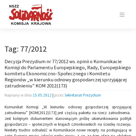
Skip
to
content
Tag:
77/2012
Decyzja Prezydium nr 77/2012 ws. opinii o Komunikacie
Komisji do Parlamentu Europejskiego, Rady, Europejskiego
komitetu Ekonomiczno-Społecznego i Komitetu
Regionów „w kierunku odnowy gospodarczej sprzyjającej
zatrudnieniu” KOM 2012(173)
Napisany w dniu
15.05.2012
|
przez
Sekretariat Prezydium
Komunikat Komisji „W kierunku odnowy gospodarczej sprzyjającej
zatrudnieniu” [KOM(2012)173] jest częścią pakietu na rzecz zatrudnienia.
Jest kolejnym dokumentem stanowiącym próbę ukierunkowania polityk
gospodarczo – społecznych w krajach członkowskich na ścieżkę rozwoju.
Niestety trudno odnaleźć w Komunikacie nowe recepty na postępującą w
całej Europie erozję jakości rynku pracy, a co za tym idzie na ubóstwo