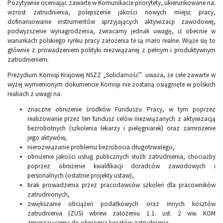
Pozytywnie oceniając zawarte w Komunikacie priorytety, ukierunkowane na:
wzrost zatrudnienia, polepszenie jakości nowych miejsc pracy,
dofinansowanie instrumentów sprzyjających aktywizacji zawodowej,
podwyższenie wynagrodzenia, zwracamy jednak uwagę, iż obecnie w
warunkach polskiego rynku pracy założenia te są mało realne. Wiąże się to
głównie z prowadzeniem polityki niezwiązanej z pełnym i produktywnym
zatrudnieniem.
Prezydium Komisji Krajowej NSZZ „Solidarność” uważa, że cele zawarte w
wyżej wymienionym dokumencie Komisji nie zostaną osiągnięte w polskich
realiach z uwagi na:
znaczne obniżenie środków Funduszu Pracy, w tym poprzez
realizowanie przez ten fundusz celów niezwiązanych z aktywizacją
bezrobotnych (szkolenia lekarzy i pielęgniarek) oraz zamrożenie
jego aktywów,
nierozwiązanie problemu bezrobocia długotrwałego,
obniżenie jakości usług publicznych służb zatrudnienia, chociażby
poprzez obniżenie kwalifikacji doradców zawodowych i
personalnych (ostatnie projekty ustaw),
brak prowadzenia przez pracodawców szkoleń dla pracowników
zatrudnionych,
zwiększanie obciążeń podatkowych oraz innych kosztów
zatrudnienia (ZUS) wbrew założeniu 1.1. ust. 2 ww. KOM
zmierzającemu do obniżenia kosztów zatrudnienia.