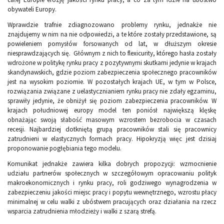
obywateli Europy.
Wprawdzie trafnie zdiagnozowano problemy rynku, jednakże nie
znajdujemy w nim na nie odpowiedzi, a te które zostały przedstawione, są
powieleniem pomysłów forsowanych od lat, w dłuższym okresie
niesprawdzających się. Głównym z nich to flexicurity, którego hasła zostały
wdrożone w politykę rynku pracy z pozytywnymi skutkami jedynie w krajach
skandynawskich, gdzie poziom zabezpieczenia społecznego pracowników
jest na wysokim poziomie. W pozostałych krajach UE, w tym w Polsce,
rozwiązania związane z uelastycznianiem rynku pracy nie zdały egzaminu,
sprawiły jedynie, że obniżył się poziom zabezpieczenia pracowników. W
krajach południowej europy model ten poniósł największą klęskę
obnażając swoją słabość masowym wzrostem bezrobocia w czasach
recesji. Najbardziej dotkniętą grupą pracowników stali się pracownicy
zatrudnieni w elastycznych formach pracy. Hipokryzją więc jest dzisiaj
proponowanie pogłębiania tego modelu.
Komunikat jednakże zawiera kilka dobrych propozycji: wzmocnienie
udziału partnerów społecznych w szczegółowym opracowaniu polityk
makroekonomicznych i rynku pracy, roli godziwego wynagrodzenia w
zabezpieczeniu jakości miejsc pracy i popytu wewnętrznego, wzrostu płacy
minimalnej w celu walki z ubóstwem pracujących oraz działania na rzecz
wsparcia zatrudnienia młodzieży i walki z szarą strefą.