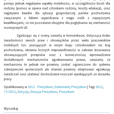
pomija jednak negatywne aspekty mobilności, w szczególności koszt dla
rodziny (pomoc w opiece nad członkami rodziny, koszty edukacji), oraz
negatywne kwestie dla sytuacji gospodarczej państw pochodzenia
związanymi z faktem wyjeżdżania z niego osób z najwyższymi
kwalifikacjami, co nie pozostanie obojętne dla pogłębiania się nierówności
rozwojowych UE.
Zgadzając się z oceną zawartą w komunikacie, dotyczącą braku
świadomości swoich praw i obowiązków przez wielu pracowników
mobilnych tzn. pracujących w innym kraju członkowskim niż kraj
pochodzenia, istnienia licznych nieprawidłowości w zakresie stosowania
obowiązujących przepisów oraz z koniecznością wprowadzenie
dodatkowych mechanizmów egzekwowania prawa, uważamy że
mechanizmy te jednak nie powinny zostać ograniczone do systemu
zabezpieczeń społecznych ale również powinny obejmować egzekucję
świadczeń oraz ułatwiać dochodzenie roszczeń wynikających ze stosunku
pracy.
Opublikowany w
2012 - Prezydium
,
Dokumenty Prezydium
|
Tagi
2012
,
77/2012
,
Decyzja
,
Decyzja Prezydium
,
Prezydium
Wyszukaj