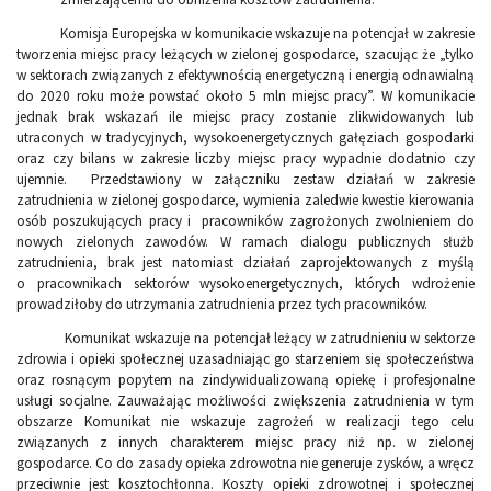
Komisja Europejska w komunikacie wskazuje na potencjał w zakresie
tworzenia miejsc pracy leżących w zielonej gospodarce, szacując że „tylko
w sektorach związanych z efektywnością energetyczną i energią odnawialną
do 2020 roku może powstać około 5 mln miejsc pracy”. W komunikacie
jednak brak wskazań ile miejsc pracy zostanie zlikwidowanych lub
utraconych w tradycyjnych, wysokoenergetycznych gałęziach gospodarki
oraz czy bilans w zakresie liczby miejsc pracy wypadnie dodatnio czy
ujemnie. Przedstawiony w załączniku zestaw działań w zakresie
zatrudnienia w zielonej gospodarce, wymienia zaledwie kwestie kierowania
osób poszukujących pracy i pracowników zagrożonych zwolnieniem do
nowych zielonych zawodów. W ramach dialogu publicznych służb
zatrudnienia, brak jest natomiast działań zaprojektowanych z myślą
o pracownikach sektorów wysokoenergetycznych, których wdrożenie
prowadziłoby do utrzymania zatrudnienia przez tych pracowników.
Komunikat wskazuje na potencjał leżący w zatrudnieniu w sektorze
zdrowia i opieki społecznej uzasadniając go starzeniem się społeczeństwa
oraz rosnącym popytem na zindywidualizowaną opiekę i profesjonalne
usługi socjalne. Zauważając możliwości zwiększenia zatrudnienia w tym
obszarze Komunikat nie wskazuje zagrożeń w realizacji tego celu
związanych z innych charakterem miejsc pracy niż np. w zielonej
gospodarce. Co do zasady opieka zdrowotna nie generuje zysków, a wręcz
przeciwnie jest kosztochłonna. Koszty opieki zdrowotnej i społecznej