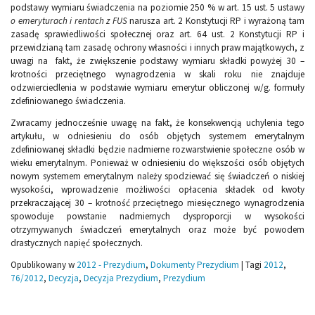
podstawy wymiaru świadczenia na poziomie 250 % w art. 15 ust. 5 ustawy
o emeryturach i rentach z FUS
narusza art. 2 Konstytucji RP i wyrażoną tam
zasadę sprawiedliwości społecznej oraz art. 64 ust. 2 Konstytucji RP i
przewidzianą tam zasadę ochrony własności i innych praw majątkowych, z
uwagi na fakt, że zwiększenie podstawy wymiaru składki powyżej 30 –
krotności przeciętnego wynagrodzenia w skali roku nie znajduje
odzwierciedlenia w podstawie wymiaru emerytur obliczonej w/g. formuły
zdefiniowanego świadczenia.
Zwracamy jednocześnie uwagę na fakt, że konsekwencją uchylenia tego
artykułu, w odniesieniu do osób objętych systemem emerytalnym
zdefiniowanej składki będzie nadmierne rozwarstwienie społeczne osób w
wieku emerytalnym. Ponieważ w odniesieniu do większości osób objętych
nowym systemem emerytalnym należy spodziewać się świadczeń o niskiej
wysokości, wprowadzenie możliwości opłacenia składek od kwoty
przekraczającej 30 – krotność przeciętnego miesięcznego wynagrodzenia
spowoduje powstanie nadmiernych dysproporcji w wysokości
otrzymywanych świadczeń emerytalnych oraz może być powodem
drastycznych napięć społecznych.
Opublikowany w
2012 - Prezydium
,
Dokumenty Prezydium
|
Tagi
2012
,
76/2012
,
Decyzja
,
Decyzja Prezydium
,
Prezydium