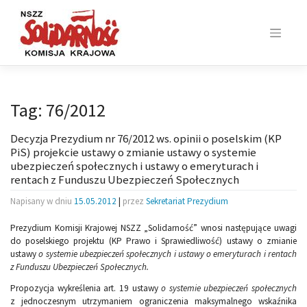
Skip
to
content
Tag:
76/2012
Decyzja Prezydium nr 76/2012 ws. opinii o poselskim (KP
PiS) projekcie ustawy o zmianie ustawy o systemie
ubezpieczeń społecznych i ustawy o emeryturach i
rentach z Funduszu Ubezpieczeń Społecznych
Napisany w dniu
15.05.2012
|
przez
Sekretariat Prezydium
Prezydium Komisji Krajowej NSZZ „Solidarność” wnosi następujące uwagi
do poselskiego projektu (KP Prawo i Sprawiedliwość) ustawy o zmianie
ustawy
o systemie ubezpieczeń społecznych i ustawy o emeryturach i rentach
z Funduszu Ubezpieczeń Społecznych.
Propozycja wykreślenia art. 19 ustawy
o systemie ubezpieczeń społecznych
z jednoczesnym utrzymaniem ograniczenia maksymalnego wskaźnika