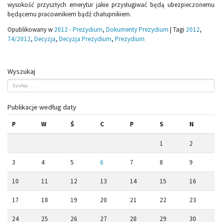
wysokość przyszłych emerytur jakie przysługiwać będą ubezpieczonemu
będącemu pracownikiem bądź chałupnikiem.
Opublikowany w
2012 - Prezydium
,
Dokumenty Prezydium
|
Tagi
2012
,
74/2012
,
Decyzja
,
Decyzja Prezydium
,
Prezydium
Wyszukaj
Publikacje według daty
P
W
Ś
C
P
S
N
1
2
3
4
5
6
7
8
9
10
11
12
13
14
15
16
17
18
19
20
21
22
23
24
25
26
27
28
29
30