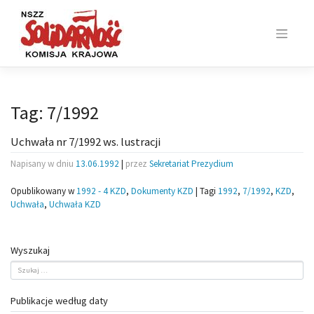
Skip
to
content
Tag:
7/1992
Uchwała nr 7/1992 ws. lustracji
Napisany w dniu
13.06.1992
|
przez
Sekretariat Prezydium
Opublikowany w
1992 - 4 KZD
,
Dokumenty KZD
|
Tagi
1992
,
7/1992
,
KZD
,
Uchwała
,
Uchwała KZD
Wyszukaj
Publikacje według daty