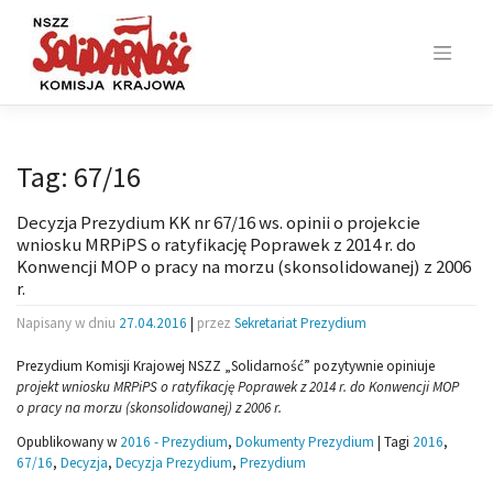
Skip
to
content
Tag:
67/16
Decyzja Prezydium KK nr 67/16 ws. opinii o projekcie
wniosku MRPiPS o ratyfikację Poprawek z 2014 r. do
Konwencji MOP o pracy na morzu (skonsolidowanej) z 2006
r.
Napisany w dniu
27.04.2016
|
przez
Sekretariat Prezydium
Prezydium Komisji Krajowej NSZZ „Solidarność” pozytywnie opiniuje
projekt wniosku MRPiPS o ratyfikację Poprawek z 2014 r. do Konwencji MOP
o pracy na morzu (skonsolidowanej) z 2006 r.
Opublikowany w
2016 - Prezydium
,
Dokumenty Prezydium
|
Tagi
2016
,
67/16
,
Decyzja
,
Decyzja Prezydium
,
Prezydium