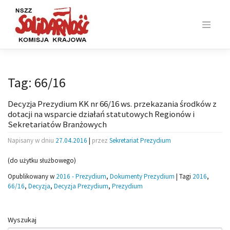
Skip
to
content
Tag:
66/16
Decyzja Prezydium KK nr 66/16 ws. przekazania środków z
dotacji na wsparcie działań statutowych Regionów i
Sekretariatów Branżowych
Napisany w dniu
27.04.2016
|
przez
Sekretariat Prezydium
(do użytku służbowego)
Opublikowany w
2016 - Prezydium
,
Dokumenty Prezydium
|
Tagi
2016
,
66/16
,
Decyzja
,
Decyzja Prezydium
,
Prezydium
Wyszukaj