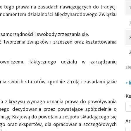
ie tego prawa na zasadach na­wiązujących do tradycji
fun­damentem działalności Międzynarodowego Związku
 samorządności i swobody zrze­szania się.
 tworzenia związ­ków i zrzeszeń oraz kształtowania
owniczemu faktycznego udziału w zarządzaniu
si
nia swoich statutów zgodnie z rolą i zasadami jakie
« l
K
ścia z kryzysu wymaga uznania prawa do powoływania
Kat
nego decydowania przez powstające spółdzielnie o
do
omisję Krajową do powołania zespołu składającego się
Ar
ego oraz ekspertów, dla opra­cowania szczegółowych
Ar