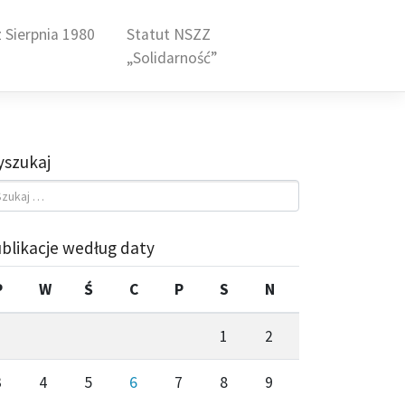
 Sierpnia 1980
Statut NSZZ
„Solidarność”
szukaj
blikacje według daty
P
W
Ś
C
P
S
N
1
2
3
4
5
6
7
8
9