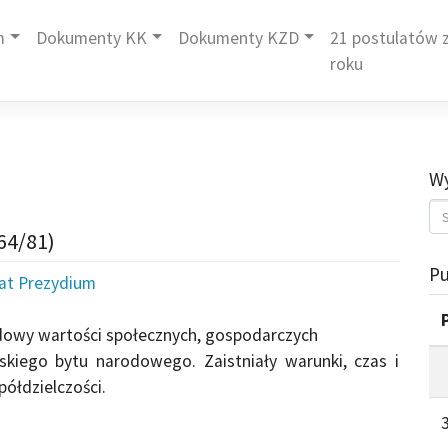
m
Dokumenty KK
Dokumenty KZD
21 postulatów z
roku
Wy
64/81)
Pu
iat Prezydium
dowy wartości społecznych, gospodarczych
lskiego bytu na­rodowego. Zaistniały warunki, czas i
ółdzielczości.