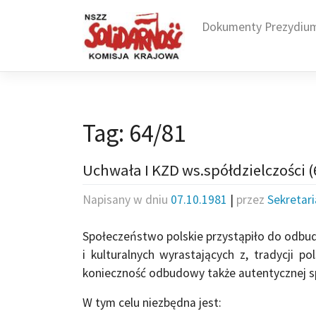
Skip
to
Dokumenty Prezydiu
content
Tag:
64/81
Uchwała I KZD ws.spółdzielczości (
Napisany w dniu
07.10.1981
|
przez
Sekretar
Społeczeństwo polskie przystąpiło do odbu
i kulturalnych wyrastających z, tradycji po
konieczność odbudowy także auten­tycznej sp
W tym celu niezbędna jest: