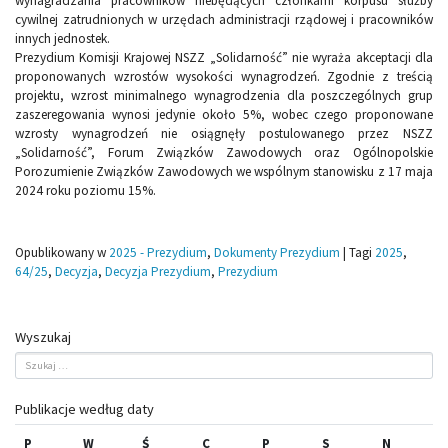
wynagradzania pracowników niebędących członkami korpusu służby
cywilnej zatrudnionych w urzędach administracji rządowej i pracowników
innych jednostek.
Prezydium Komisji Krajowej NSZZ „Solidarność” nie wyraża akceptacji dla
proponowanych wzrostów wysokości wynagrodzeń. Zgodnie z treścią
projektu, wzrost minimalnego wynagrodzenia dla poszczególnych grup
zaszeregowania wynosi jedynie około 5%, wobec czego proponowane
wzrosty wynagrodzeń nie osiągnęły postulowanego przez NSZZ
„Solidarność”, Forum Związków Zawodowych oraz Ogólnopolskie
Porozumienie Związków Zawodowych we wspólnym stanowisku z 17 maja
2024 roku poziomu 15%.
Opublikowany w
2025 - Prezydium
,
Dokumenty Prezydium
|
Tagi
2025
,
64/25
,
Decyzja
,
Decyzja Prezydium
,
Prezydium
Wyszukaj
Publikacje według daty
P
W
Ś
C
P
S
N