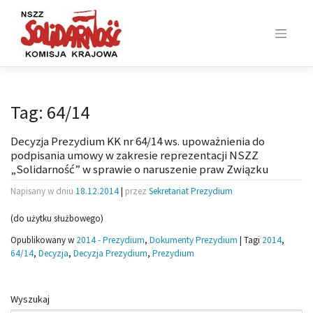
Skip
to
content
Tag:
64/14
Decyzja Prezydium KK nr 64/14 ws. upoważnienia do
podpisania umowy w zakresie reprezentacji NSZZ
„Solidarność” w sprawie o naruszenie praw Związku
Napisany w dniu
18.12.2014
|
przez
Sekretariat Prezydium
(do użytku służbowego)
Opublikowany w
2014 - Prezydium
,
Dokumenty Prezydium
|
Tagi
2014
,
64/14
,
Decyzja
,
Decyzja Prezydium
,
Prezydium
Wyszukaj