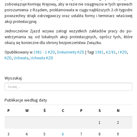
zobowiązuje Komisję Krajową, aby w razie nie osiągnięcia w tych sprawach
porozumienia z Rządem, proklamowała w ciągu najbliższych 2-ch tygodni
powszechny strajk ostrzegawczy oraz ustaliła formy i terminarz właściwej
akcji protestacyjnej.
Jednocześnie Zjazd wzywa załogi wszystkich zakładów pracy do po­
wstrzymania się od lokalnych akcji protestacyjnych, oprócz tych, które
okażą się konieczne dla obrony bezpieczeństwa Związku.
Opublikowany w
1981 - 1 KZD
,
Dokumenty KZD
|
Tagi
1981
,
62/81
,
I KZD
,
KZD
,
Uchwała
,
Uchwała KZD
Wyszukaj
Publikacje według daty
P
W
Ś
C
P
S
N
1
2
3
4
5
6
7
8
9