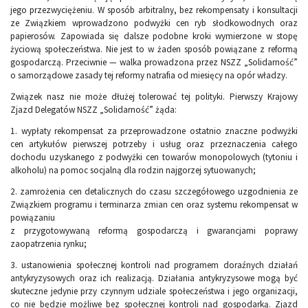
jego przezwyciężeniu. W sposób arbitralny, bez rekompensaty i konsultacji
ze Związkiem wprowadzono podwyżki cen ryb słodkowodnych oraz
papiero­sów. Zapowiada się dalsze podobne kroki wymierzone w stopę
życiową społeczeństwa. Nie jest to w żaden sposób powiązane z reformą
gospodarczą. Przeciwnie — walka prowadzona przez NSZZ „Solidarność”
o samorządowe zasady tej reformy natrafia od miesięcy na opór władzy.
Związek nasz nie może dłużej tolerować tej polityki. Pierwszy Krajowy
Zjazd Delegatów NSZZ „Solidarność” żąda:
1. wypłaty rekompensat za przeprowadzone ostatnio znaczne podwyżki
cen artykułów pierwszej potrzeby i usług oraz przeznaczenia całego
docho­du uzyskanego z podwyżki cen towarów monopolowych (tytoniu i
alko­holu) na pomoc socjalną dla rodzin najgorzej sytuowanych;
2. zamrożenia cen detalicznych do czasu szczegółowego uzgodnienia ze
Związkiem programu i terminarza zmian cen oraz systemu rekompensat w
powiązaniu
z przygotowywaną reformą gospodarczą i gwarancjami po­prawy
zaopatrzenia rynku;
3. ustanowienia społecznej kontroli nad programem doraźnych działań
antykryzysowych oraz ich realizacją. Działania antykryzysowe mogą być
skuteczne jedynie przy czynnym udziale społeczeństwa i jego organi­zacji,
co nie będzie możliwe bez społecznej kontroli nad gospodarką. Zjazd