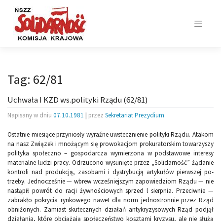
Skip
to
content
Tag:
62/81
Uchwała I KZD ws.polityki Rządu (62/81)
Napisany w dniu
07.10.1981
|
przez
Sekretariat Prezydium
Ostatnie miesiące przyniosły wyraźne uwstecznienie polityki Rządu. Ata­kom
na nasz Związek i mnożącym się prowokacjom prokuratorskim towa­rzyszy
polityka społeczno – gospodarcza wymierzona w podstawowe interesy
materialne ludzi pracy. Odrzucono wysunięte przez „Solidarność” żądanie
kontroli nad produkcją, zasobami i dystrybucją artykułów pierwszej po­
trzeby. Jednocześnie — wbrew wcześniejszym zapowiedziom Rządu — nie
nastąpił powrót do racji żywnościowych sprzed l sierpnia. Przeciwnie —
zabrakło pokrycia rynkowego nawet dla norm jednostronnie przez Rząd
ob­niżonych. Zamiast skutecznych działań antykryzysowych Rząd podjął
dzia­łania, które obciążają społeczeństwo kosztami kryzysu, ale nie służą