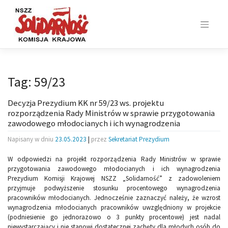
Skip
to
content
Tag:
59/23
Decyzja Prezydium KK nr 59/23 ws. projektu
rozporządzenia Rady Ministrów w sprawie przygotowania
zawodowego młodocianych i ich wynagrodzenia
Napisany w dniu
23.05.2023
|
przez
Sekretariat Prezydium
W odpowiedzi na projekt rozporządzenia Rady Ministrów w sprawie
przygotowania zawodowego młodocianych i ich wynagrodzenia
Prezydium Komisji Krajowej NSZZ „Solidarność” z zadowoleniem
przyjmuje podwyższenie stosunku procentowego wynagrodzenia
pracowników młodocianych. Jednocześnie zaznaczyć należy, że wzrost
wynagrodzenia młodocianych pracowników uwzględniony w projekcie
(podniesienie go jednorazowo o 3 punkty procentowe) jest nadal
niewystarczający i nie stanowi dostatecznej zachęty dla młodych osób do