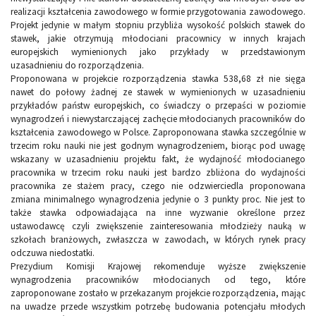
realizacji kształcenia zawodowego w formie przygotowania zawodowego.
Projekt jedynie w małym stopniu przybliża wysokość polskich stawek do
stawek, jakie otrzymują młodociani pracownicy w innych krajach
europejskich wymienionych jako przykłady w przedstawionym
uzasadnieniu do rozporządzenia.
Proponowana w projekcie rozporządzenia stawka 538,68 zł nie sięga
nawet do połowy żadnej ze stawek w wymienionych w uzasadnieniu
przykładów państw europejskich, co świadczy o przepaści w poziomie
wynagrodzeń i niewystarczającej zachęcie młodocianych pracowników do
kształcenia zawodowego w Polsce. Zaproponowana stawka szczególnie w
trzecim roku nauki nie jest godnym wynagrodzeniem, biorąc pod uwagę
wskazany w uzasadnieniu projektu fakt, że wydajność młodocianego
pracownika w trzecim roku nauki jest bardzo zbliżona do wydajności
pracownika ze stażem pracy, czego nie odzwierciedla proponowana
zmiana minimalnego wynagrodzenia jedynie o 3 punkty proc. Nie jest to
także stawka odpowiadająca na inne wyzwanie określone przez
ustawodawcę czyli zwiększenie zainteresowania młodzieży nauką w
szkołach branżowych, zwłaszcza w zawodach, w których rynek pracy
odczuwa niedostatki.
Prezydium Komisji Krajowej rekomenduje wyższe zwiększenie
wynagrodzenia pracowników młodocianych od tego, które
zaproponowane zostało w przekazanym projekcie rozporządzenia, mając
na uwadze przede wszystkim potrzebę budowania potencjału młodych