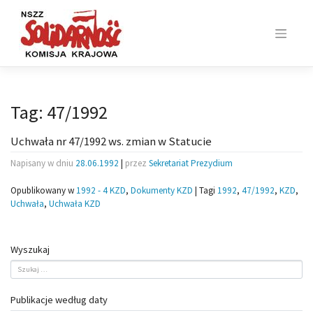
Skip
to
content
Tag:
47/1992
Uchwała nr 47/1992 ws. zmian w Statucie
Napisany w dniu
28.06.1992
|
przez
Sekretariat Prezydium
Opublikowany w
1992 - 4 KZD
,
Dokumenty KZD
|
Tagi
1992
,
47/1992
,
KZD
,
Uchwała
,
Uchwała KZD
Wyszukaj
Publikacje według daty