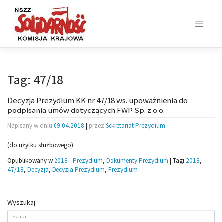
Skip
to
content
Tag:
47/18
Decyzja Prezydium KK nr 47/18 ws. upoważnienia do
podpisania umów dotyczących FWP Sp. z o.o.
Napisany w dniu
09.04.2018
|
przez
Sekretariat Prezydium
(do użytku służbowego)
Opublikowany w
2018 - Prezydium
,
Dokumenty Prezydium
|
Tagi
2018
,
47/18
,
Decyzja
,
Decyzja Prezydium
,
Prezydium
Wyszukaj