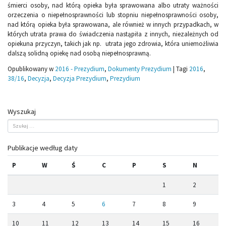
śmierci osoby, nad którą opieka była sprawowana albo utraty ważności
orzeczenia o niepełnosprawności lub stopniu niepełnosprawności osoby,
nad którą opieka była sprawowana, ale również w innych przypadkach, w
których utrata prawa do świadczenia nastąpiła z innych, niezależnych od
opiekuna przyczyn, takich jak np. utrata jego zdrowia, która uniemożliwia
dalszą solidną opiekę nad osobą niepełnosprawną.
Opublikowany w
2016 - Prezydium
,
Dokumenty Prezydium
|
Tagi
2016
,
38/16
,
Decyzja
,
Decyzja Prezydium
,
Prezydium
Wyszukaj
Publikacje według daty
P
W
Ś
C
P
S
N
1
2
3
4
5
6
7
8
9
10
11
12
13
14
15
16