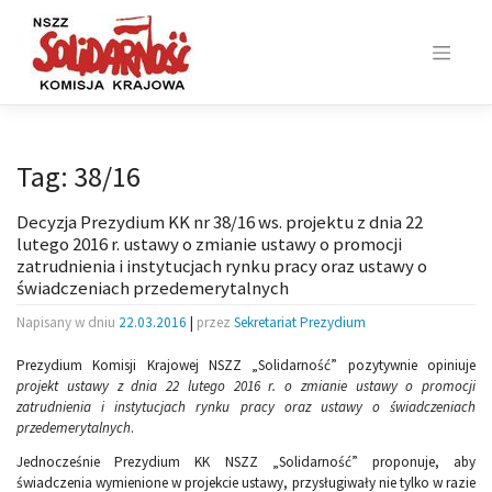
Skip
to
content
Tag:
38/16
Decyzja Prezydium KK nr 38/16 ws. projektu z dnia 22
lutego 2016 r. ustawy o zmianie ustawy o promocji
zatrudnienia i instytucjach rynku pracy oraz ustawy o
świadczeniach przedemerytalnych
Napisany w dniu
22.03.2016
|
przez
Sekretariat Prezydium
Prezydium Komisji Krajowej NSZZ „Solidarność” pozytywnie opiniuje
projekt ustawy z dnia 22 lutego 2016 r.
o zmianie ustawy o promocji
zatrudnienia i instytucjach rynku pracy oraz ustawy o świadczeniach
przedemerytalnych
.
Jednocześnie Prezydium KK NSZZ „Solidarność” proponuje, aby
świadczenia wymienione w projekcie ustawy, przysługiwały nie tylko w razie