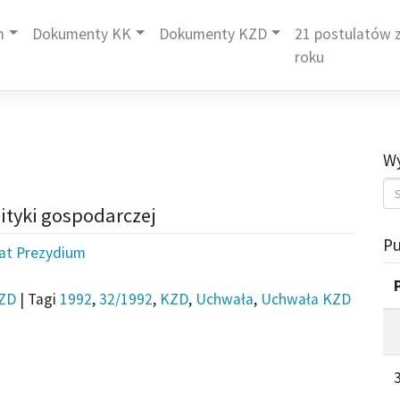
m
Dokumenty KK
Dokumenty KZD
21 postulatów z
roku
Wy
ityki gospodarczej
Pu
iat Prezydium
ZD
|
Tagi
1992
,
32/1992
,
KZD
,
Uchwała
,
Uchwała KZD