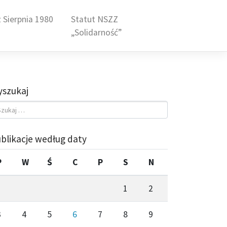
 Sierpnia 1980
Statut NSZZ
„Solidarność”
szukaj
blikacje według daty
P
W
Ś
C
P
S
N
1
2
3
4
5
6
7
8
9