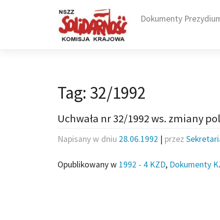
Skip
to
Dokumenty Prezydiu
content
Tag:
32/1992
Uchwała nr 32/1992 ws. zmiany pol
Napisany w dniu
28.06.1992
|
przez
Sekretar
Opublikowany w
1992 - 4 KZD
,
Dokumenty K