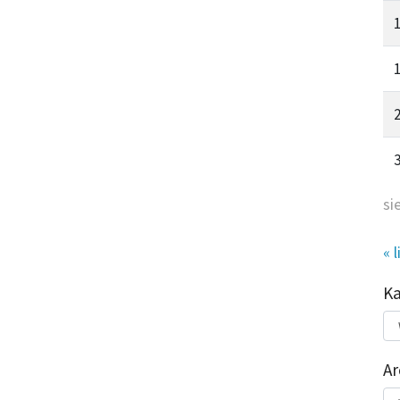
si
« l
K
Kat
do
Ar
Ar