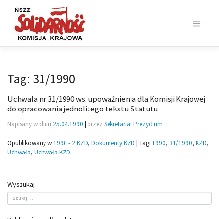
Skip
to
content
Tag:
31/1990
Uchwała nr 31/1990 ws. upoważnienia dla Komisji Krajowej
do opracowania jednolitego tekstu Statutu
Napisany w dniu
25.04.1990
|
przez
Sekretariat Prezydium
Opublikowany w
1990 - 2 KZD
,
Dokumenty KZD
|
Tagi
1990
,
31/1990
,
KZD
,
Uchwała
,
Uchwała KZD
Wyszukaj