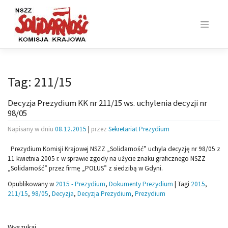
Skip
to
content
Tag:
211/15
Decyzja Prezydium KK nr 211/15 ws. uchylenia decyzji nr
98/05
Napisany w dniu
08.12.2015
|
przez
Sekretariat Prezydium
Prezydium Komisji Krajowej NSZZ „Solidarność” uchyla decyzję nr 98/05 z
11 kwietnia 2005 r. w sprawie zgody na użycie znaku graficznego NSZZ
„Solidarność” przez firmę „POLUS” z siedzibą w Gdyni.
Opublikowany w
2015 - Prezydium
,
Dokumenty Prezydium
|
Tagi
2015
,
211/15
,
98/05
,
Decyzja
,
Decyzja Prezydium
,
Prezydium
Wyszukaj