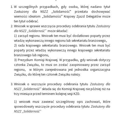
W szczególnych przypadkach, gdy osoba, której nadano tytuł
Zasłużony dla NSZZ „Solidarność” przestała dochowywać
wierności ideałom „Solidarności” Krajowy Zjazd Delegatów może
ten tytuł odebrać.
Wniosek w sprawie wszczęcia procedury odebrania tytułu
Zasłużony
dla NSZZ „Solidarność”
może składać:
1) zarząd regionu. Wniosek ten musi być dodatkowo poparty przez
władzę wykonawczą innego regionu lub sekretariatu branżowego,
2) rada krajowego sekretariatu branżowego. Wniosek ten musi być
poparty przez władzę wykonawczą innego krajowego sekretariatu
branżowego lub regionu,
3) Prezydium Komisji Krajowej. W przypadku, gdy wniosek dotyczy
członka Związku, to musi on zostać zaopiniowany przez zarząd
regionu, w którym zarejestrowana jest jednostka organizacyjna
Związku, do której ten członek Związku należy.
Wniosek o wszczęcie procedury odebrania tytułu
Zasłużony dla
NSZZ „Solidarność”
składa się do Komisji Krajowej nie później niż na
trzy miesiące przed terminem kolejnej sesji KZD.
1) wniosek musi zawierać szczegółowy opis zachowań, które
spowodowały wszczęcie procedury odebrania tytułu
Zasłużony dla
NSZZ „Solidarność”