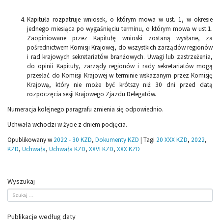
Kapituła rozpatruje wniosek, o którym mowa w ust. 1, w okresie
jednego miesiąca po wygaśnięciu terminu, o którym mowa w ust.1.
Zaopiniowane przez Kapitułę wnioski zostaną wysłane, za
pośrednictwem Komisji Krajowej, do wszystkich zarządów regionów
i rad krajowych sekretariatów branżowych. Uwagi lub zastrzeżenia,
do opinii Kapituły, zarządy regionów i rady sekretariatów mogą
przesłać do Komisji Krajowej w terminie wskazanym przez Komisję
Krajową, który nie może być krótszy niż 30 dni przed datą
rozpoczęcia sesji Krajowego Zjazdu Delegatów.
Numeracja kolejnego paragrafu zmienia się odpowiednio.
Uchwała wchodzi w życie z dniem podjęcia.
Opublikowany w
2022 - 30 KZD
,
Dokumenty KZD
|
Tagi
20 XXX KZD
,
2022
,
KZD
,
Uchwała
,
Uchwała KZD
,
XXVI KZD
,
XXX KZD
Wyszukaj
Publikacje według daty