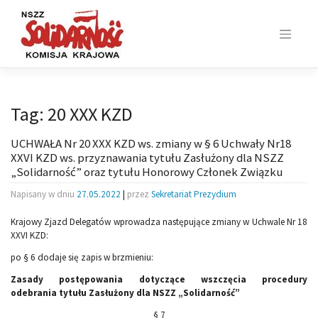
Skip
to
content
Tag:
20 XXX KZD
UCHWAŁA Nr 20 XXX KZD ws. zmiany w § 6 Uchwały Nr18
XXVI KZD ws. przyznawania tytułu Zasłużony dla NSZZ
„Solidarność” oraz tytułu Honorowy Członek Związku
Napisany w dniu
27.05.2022
|
przez
Sekretariat Prezydium
Krajowy Zjazd Delegatów wprowadza następujące zmiany w Uchwale Nr 18
XXVI KZD:
po § 6 dodaje się zapis w brzmieniu:
Zasady postępowania dotyczące wszczęcia procedury
odebrania
tytułu Zasłużony dla NSZZ „Solidarność”
§ 7