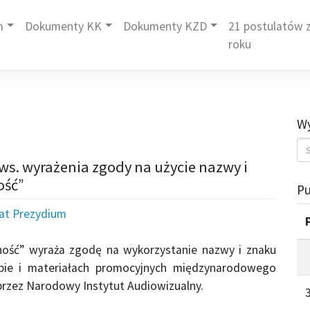
m
Dokumenty KK
Dokumenty KZD
21 postulatów z
roku
Wy
ws. wyrażenia zgody na użycie nazwy i
ość”
Pu
iat Prezydium
ność” wyraża zgodę na wykorzystanie nazwy i znaku
ypie i materiałach promocyjnych międzynarodowego
rzez Narodowy Instytut Audiowizualny.