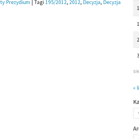
ty Prezydium
|
Tagi
195/2012
,
2012
,
Decyzja
,
Decyzja
si
« l
K
Kat
do
Ar
Ar