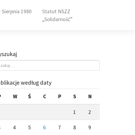
 Sierpnia 1980
Statut NSZZ
„Solidarność”
szukaj
blikacje według daty
P
W
Ś
C
P
S
N
1
2
3
4
5
6
7
8
9