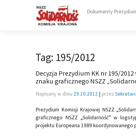
Skip
to
Dokumenty Prezydiu
content
Tag:
195/2012
Decyzja Prezydium KK nr 195/2012 
znaku graficznego NSZZ „Solidarn
Napisany w dniu
29.10.2012
|
przez
Sekretar
Prezydium Komisji Krajowej NSZZ „Solidar
graficznego NSZZ „Solidarność” w logot
projektu Europeana 1989 koordynowanego p