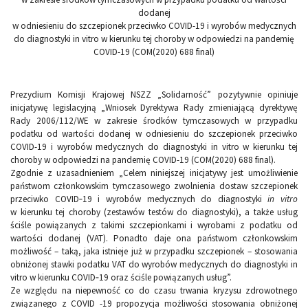
dodanej
w odniesieniu do szczepionek przeciwko COVID-19 i wyrobów medycznych
do diagnostyki in vitro w kierunku tej choroby w odpowiedzi na pandemię
COVID-19 (COM(2020) 688 final)
Prezydium Komisji Krajowej NSZZ „Solidarność” pozytywnie opiniuje
inicjatywę legislacyjną „Wniosek Dyrektywa Rady zmieniającą dyrektywę
Rady 2006/112/WE w zakresie środków tymczasowych w przypadku
podatku od wartości dodanej w odniesieniu do szczepionek przeciwko
COVID-19 i wyrobów medycznych do diagnostyki in vitro w kierunku tej
choroby w odpowiedzi na pandemię COVID-19 (COM(2020) 688 final).
Zgodnie z uzasadnieniem „Celem niniejszej inicjatywy jest umożliwienie
państwom członkowskim tymczasowego zwolnienia dostaw szczepionek
przeciwko COVID‑19 i wyrobów medycznych do diagnostyki
in vitro
w kierunku tej choroby (zestawów testów do diagnostyki), a także usług
ściśle powiązanych z takimi szczepionkami i wyrobami z podatku od
wartości dodanej (VAT). Ponadto daje ona państwom członkowskim
możliwość – taką, jaka istnieje już w przypadku szczepionek – stosowania
obniżonej stawki podatku VAT do wyrobów medycznych do diagnostyki in
vitro w kierunku COVID‑19 oraz ściśle powiązanych usług”.
Ze względu na niepewność co do czasu trwania kryzysu zdrowotnego
związanego z COVID -19 propozycja możliwości stosowania obniżonej