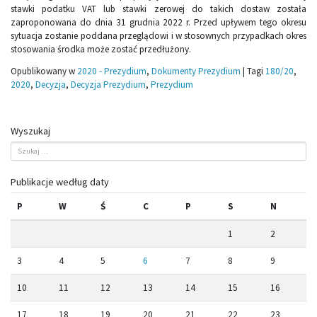
stawki podatku VAT lub stawki zerowej do takich dostaw została
zaproponowana do dnia 31 grudnia 2022 r. Przed upływem tego okresu
sytuacja zostanie poddana przeglądowi i w stosownych przypadkach okres
stosowania środka może zostać przedłużony.
Opublikowany w
2020 - Prezydium
,
Dokumenty Prezydium
|
Tagi
180/20
,
2020
,
Decyzja
,
Decyzja Prezydium
,
Prezydium
Wyszukaj
Publikacje według daty
P
W
Ś
C
P
S
N
1
2
3
4
5
6
7
8
9
10
11
12
13
14
15
16
17
18
19
20
21
22
23