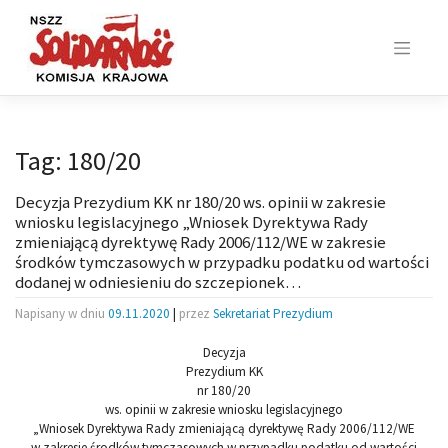
Skip
to
content
Tag:
180/20
Decyzja Prezydium KK nr 180/20 ws. opinii w zakresie
wniosku legislacyjnego „Wniosek Dyrektywa Rady
zmieniającą dyrektywę Rady 2006/112/WE w zakresie
środków tymczasowych w przypadku podatku od wartości
dodanej w odniesieniu do szczepionek…
Napisany w dniu
09.11.2020
|
przez
Sekretariat Prezydium
Decyzja
Prezydium KK
nr 180/20
ws. opinii w zakresie wniosku legislacyjnego
„Wniosek Dyrektywa Rady zmieniającą dyrektywę Rady 2006/112/WE
w zakresie środków tymczasowych w przypadku podatku od wartości