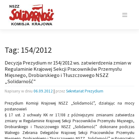
Skip
to
content
Tag:
154/2012
Decyzja Prezydium nr 154/2012 ws. zatwierdzenia zmian w
Regulaminie Krajowej Sekcji Pracowników Przemysłu
Mięsnego, Drobiarskiego i Tłuszczowego NSZZ
„Solidarność”
Napisany w dniu
06.09.2012
|
przez
Sekretariat Prezydium
Prezydium Komisji Krajowej NSZZ „Solidarność”, działając na mocy
postanowień
§ 17 ust. 2 uchwały KK nr 17/08 z późniejszymi zmianami zatwierdza
zmiany w Regulaminie Krajowej Sekcji Pracowników Przemysłu Mięsnego,
Drobiarskiego i Tłuszczowego NSZZ „Solidarność” dokonane podczas
Walnego Zebrania Delegatów Krajowej Sekcji Pracowników Przemysłu
Mięsnego, Drobiarskiego i Tłuszczowego NSZZ „Solidarność” w Pogorzelcy