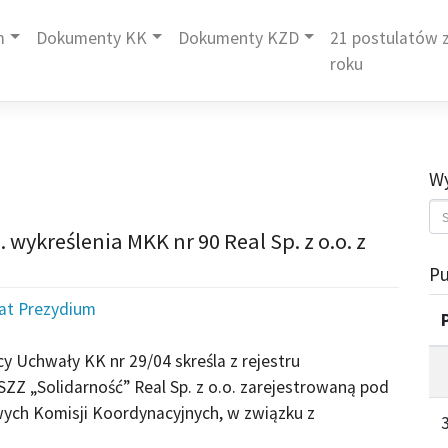
m
Dokumenty KK
Dokumenty KZD
21 postulatów z
roku
Wy
wykreślenia MKK nr 90 Real Sp. z o.o. z
Pu
iat Prezydium
y Uchwały KK nr 29/04 skreśla z rejestru
Z „Solidarność” Real Sp. z o.o. zarejestrowaną pod
ych Komisji Koordynacyjnych, w związku z