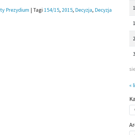
ty Prezydium
|
Tagi
154/15
,
2015
,
Decyzja
,
Decyzja
si
« l
K
Kat
do
Ar
Ar