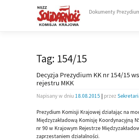
Skip
to
Dokumenty Prezydiu
content
Tag:
154/15
Decyzja Prezydium KK nr 154/15 ws. 
rejestru MKK
Napisany w dniu
18.08.2015
|
przez
Sekretar
Prezydium Komisji Krajowej działając na moc
Międzyzakładową Komisję Koordynacyjną NSZ
nr 90 w Krajowym Rejestrze Międzyzakładow
zaprzestaniem działalności.