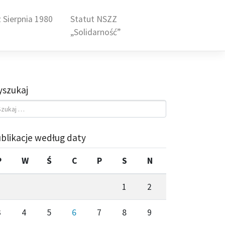
 Sierpnia 1980
Statut NSZZ
„Solidarność”
szukaj
blikacje według daty
P
W
Ś
C
P
S
N
1
2
3
4
5
6
7
8
9