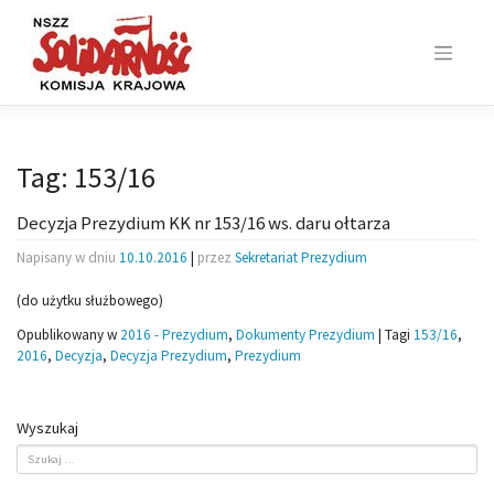
Skip
to
content
Tag:
153/16
Decyzja Prezydium KK nr 153/16 ws. daru ołtarza
Napisany w dniu
10.10.2016
|
przez
Sekretariat Prezydium
(do użytku służbowego)
Opublikowany w
2016 - Prezydium
,
Dokumenty Prezydium
|
Tagi
153/16
,
2016
,
Decyzja
,
Decyzja Prezydium
,
Prezydium
Wyszukaj