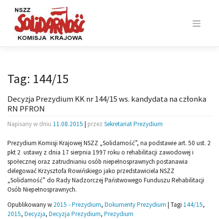
Skip
to
content
Tag:
144/15
Decyzja Prezydium KK nr 144/15 ws. kandydata na członka
RN PFRON
Napisany w dniu
11.08.2015
|
przez
Sekretariat Prezydium
Prezydium Komisji Krajowej NSZZ „Solidarność”, na podstawie art. 50 ust. 2
pkt 2 ustawy z dnia 17 sierpnia 1997 roku o rehabilitacji zawodowej i
społecznej oraz zatrudnianiu osób niepełnosprawnych postanawia
delegować Krzysztofa Rowińskiego jako przedstawiciela NSZZ
„Solidarność” do Rady Nadzorczej Państwowego Funduszu Rehabilitacji
Osób Niepełnosprawnych.
Opublikowany w
2015 - Prezydium
,
Dokumenty Prezydium
|
Tagi
144/15
,
2015
,
Decyzja
,
Decyzja Prezydium
,
Prezydium