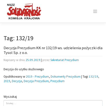
Skip
to
content
Tag:
132/19
Decyzja Prezydium KK nr 132/19 ws. udzielenia pożyczki dla
Tysol Sp. z o.o.
Napisany w dniu
25.09.2019
|
przez
Sekretariat Prezydium
Decyzja do użytku służbowego
Opublikowany w
2019 - Prezydium
,
Dokumenty Prezydium
|
Tagi
132/19
,
2019
,
Decyzja
,
Decyzja Prezydium
,
Prezydium
Wyszukaj