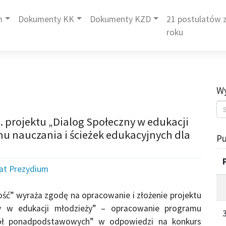
m
Dokumenty KK
Dokumenty KZD
21 postulatów z
roku
Wy
. projektu „Dialog Społeczny w edukacji
u nauczania i ścieżek edukacyjnych dla
Pu
iat Prezydium
ść” wyraża zgodę na opracowanie i złożenie projektu
y w edukacji młodzieży” – opracowanie programu
zkół ponadpodstawowych” w odpowiedzi na konkurs