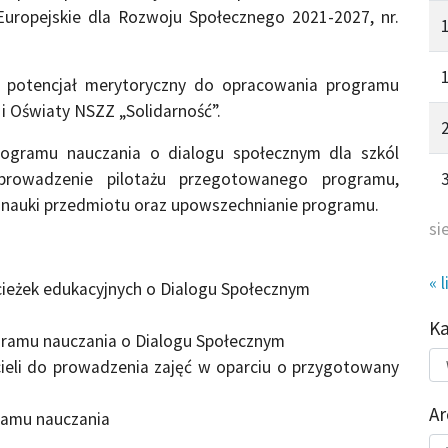
ropejskie dla Rozwoju Społecznego 2021-2027, nr.
y potencjał merytoryczny do opracowania programu
 i Oświaty NSZZ „Solidarność”.
rogramu nauczania o dialogu społecznym dla szkól
prowadzenie pilotażu przegotowanego programu,
o nauki przedmiotu oraz upowszechnianie programu.
si
« l
cieżek edukacyjnych o Dialogu Społecznym
K
gramu nauczania o Dialogu Społecznym
Kat
ieli do prowadzenia zajęć w oparciu o przygotowany
do
Ar
amu nauczania
Ar