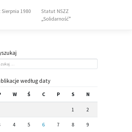
 Sierpnia 1980
Statut NSZZ
„Solidarność”
szukaj
blikacje według daty
P
W
Ś
C
P
S
N
1
2
3
4
5
6
7
8
9