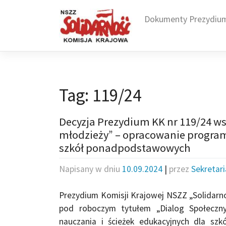
Skip
to
Dokumenty Prezydiu
content
Tag:
119/24
Decyzja Prezydium KK nr 119/24 ws
młodzieży” – opracowanie program
szkół ponadpodstawowych
Napisany w dniu
10.09.2024
|
przez
Sekretar
Prezydium Komisji Krajowej NSZZ „Solidarno
pod roboczym tytułem „Dialog Społeczn
nauczania i ścieżek edukacyjnych dla s