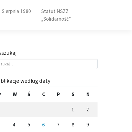
 Sierpnia 1980
Statut NSZZ
„Solidarność”
szukaj
blikacje według daty
P
W
Ś
C
P
S
N
1
2
3
4
5
6
7
8
9