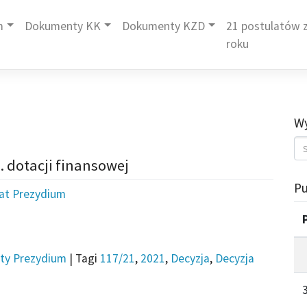
m
Dokumenty KK
Dokumenty KZD
21 postulatów z
roku
Wy
. dotacji finansowej
Pu
iat Prezydium
ty Prezydium
|
Tagi
117/21
,
2021
,
Decyzja
,
Decyzja