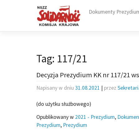
Skip
to
Dokumenty Prezydiu
content
Tag:
117/21
Decyzja Prezydium KK nr 117/21 ws
Napisany w dniu
31.08.2021
|
przez
Sekretar
(do użytku służbowego)
Opublikowany w
2021 - Prezydium
,
Dokumen
Prezydium
,
Prezydium