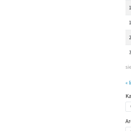
si
« l
K
Kat
do
Ar
Ar