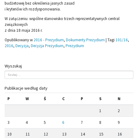
budżetowej bez określenia jasnych zasad
i kryteriów ich rozdysponowania.
W załączeniu: wspólne stanowisko trzech reprezentatywnych central
związkowych
z dnia 18 maja 2016 r.
Opublikowany w
2016 - Prezydium
,
Dokumenty Prezydium
|
Tagi
101/16
,
2016
,
Decyzja
,
Decyzja Prezydium
,
Prezydium
Wyszukaj
Publikacje według daty
P
W
Ś
C
P
S
N
1
2
3
4
5
6
7
8
9
10
11
12
13
14
15
16