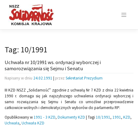
Skip
to
content
Tag:
10/1991
Uchwała nr 10/1991 ws. ordynacji wyborczej i
samorozwiązania się Sejmu i Senatu
Napisany w dniu
24.02.1991
|
przez
Sekretariat Prezydium
III KZD NSZZ „Solidarność” zgodnie z uchwałą Nr 7 KZD z dnia 22 kwietnia
1990 r. domaga się jak najszybszego uchwalenia ordynacji wyborczej i
samo rozwiązania się Sejmu i Senatu co umożliwi przeprowadzenie
całkowicie wolnych i demokratycznych wyborów do parlamentu RP.
Opublikowany w
1991 - 3 KZD
,
Dokumenty KZD
|
Tagi
10/1991
,
1991
,
KZD
,
Uchwała
,
Uchwała KZD