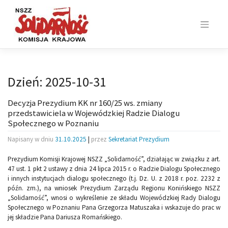
Skip
to
content
Dzień:
2025-10-31
Decyzja Prezydium KK nr 160/25 ws. zmiany
przedstawiciela w Wojewódzkiej Radzie Dialogu
Społecznego w Poznaniu
Napisany w dniu
31.10.2025
|
przez
Sekretariat Prezydium
Prezydium Komisji Krajowej NSZZ „Solidarność”, działając w związku z art.
47 ust. 1 pkt 2 ustawy z dnia 24 lipca 2015 r. o Radzie Dialogu Społecznego
i innych instytucjach dialogu społecznego (t.j. Dz. U. z 2018 r. poz. 2232 z
późn. zm.), na wniosek Prezydium Zarządu Regionu Konińskiego NSZZ
„Solidarność”, wnosi o wykreślenie ze składu Wojewódzkiej Rady Dialogu
Społecznego w Poznaniu Pana Grzegorza Matuszaka i wskazuje do prac w
jej składzie Pana Dariusza Romańskiego.