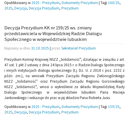
Opublikowany w
2025 - Prezydium
,
Dokumenty Prezydium
|
Tagi
160/25
,
2025
,
Decyzja
,
Decyzja Prezydium
,
Prezydium
Decyzja Prezydium KK nr 159/25 ws. zmiany
przedstawiciela w Wojewódzkiej Radzie Dialogu
Społecznego w województwie lubuskim
Napisany w dniu
31.10.2025
|
przez
Sekretariat Prezydium
Prezydium Komisji Krajowej NSZZ „Solidarność”, działając w związku z art.
47 ust. 1 pkt 2 ustawy z dnia 24 lipca 2015 r. o Radzie Dialogu Społecznego
i innych instytucjach dialogu społecznego (t.j. Dz. U. z 2018 r. poz. 2232 z
późn. zm.), na wniosek Prezydium Zarządu Regionu Zielonogórskiego
NSZZ „Solidarność” oraz Prezydium Zarządu Regionu Gorzowskiego
NSZZ „Solidarność”, wnosi o wykreślenie ze składu Wojewódzkiej Rady
Dialogu Społecznego w województwie lubuskim Pana Macieja
Jankowskiego i wskazuje do prac w jej składzie Pana Roberta Jusis.
Opublikowany w
2025 - Prezydium
,
Dokumenty Prezydium
|
Tagi
159/25
,
2025
,
Decyzja
,
Decyzja Prezydium
,
Prezydium