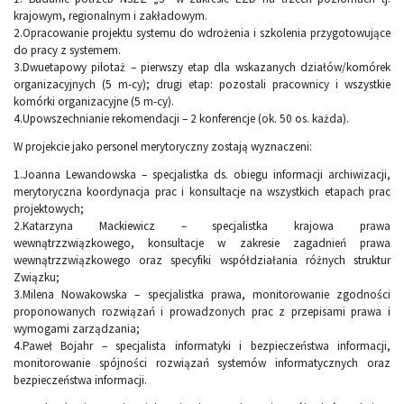
krajowym, regionalnym i zakładowym.
2.Opracowanie projektu systemu do wdrożenia i szkolenia przygotowujące
do pracy z systemem.
3.Dwuetapowy pilotaż – pierwszy etap dla wskazanych działów/komórek
organizacyjnych (5 m-cy); drugi etap: pozostali pracownicy i wszystkie
komórki organizacyjne (5 m-cy).
4.Upowszechnianie rekomendacji – 2 konferencje (ok. 50 os. każda).
W projekcie jako personel merytoryczny zostają wyznaczeni:
1.Joanna Lewandowska – specjalistka ds. obiegu informacji archiwizacji,
merytoryczna koordynacja prac i konsultacje na wszystkich etapach prac
projektowych;
2.Katarzyna Mackiewicz – specjalistka krajowa prawa
wewnątrzzwiązkowego, konsultacje w zakresie zagadnień prawa
wewnątrzzwiązkowego oraz specyfiki współdziałania różnych struktur
Związku;
3.Milena Nowakowska – specjalistka prawa, monitorowanie zgodności
proponowanych rozwiązań i prowadzonych prac z przepisami prawa i
wymogami zarządzania;
4.Paweł Bojahr – specjalista informatyki i bezpieczeństwa informacji,
monitorowanie spójności rozwiązań systemów informatycznych oraz
bezpieczeństwa informacji.