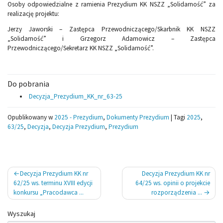
Osoby odpowiedzialne z ramienia Prezydium KK NSZZ „Solidarność” za
realizację projektu:
Jerzy Jaworski – Zastępca Przewodniczącego/Skarbnik KK NSZZ
„Solidarność” i Grzegorz Adamowicz – Zastępca
Przewodniczącego/Sekretarz KK NSZZ „Solidarność”.
Do pobrania
Decyzja_Prezydium_KK_nr_63-25
Opublikowany w
2025 - Prezydium
,
Dokumenty Prezydium
|
Tagi
2025
,
63/25
,
Decyzja
,
Decyzja Prezydium
,
Prezydium
Nawigacja
Decyzja Prezydium KK nr
Decyzja Prezydium KK nr
wpisu
62/25 ws. terminu XVIII edycji
64/25 ws. opinii o projekcie
konkursu „Pracodawca ...
rozporządzenia ...
Wyszukaj