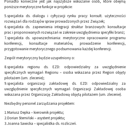
Ponadto konieczne jest jak najszybsze wskazanie osób, które obejmą
poniższe merytoryczne funkcje w projekcie:
5.specjalista ds. dialogu i cyfryzacji rynku pracy: konsult. użyteczności
rozwiązań dla rodzajów spraw prowadzonych przez Związek;
6.specjalista ds. zapewnienia integracji struktur branżowych: konsultacje
prac i proponowanych rozwiązań w zakresie uwzględnienia specyfiki branż;
7.specjalista ds. upowszechniania: merytoryczne opracowanie programu
konferencji, konsultacje materiałów, prowadzenie konferencji,
przygotowanie merytorycznego podsumowania każdej konferencji.
Zespół merytoryczny będzie uzupełniony o:
8.specjalista regionu ds. EZD: odpowiedzialny za uwzględnienie
specyficznych wymagań Regionu – osoba wskazana przez Region objęty
pilotażem (um. zlecenie);
9.specjalista organizacji zakładowej ds. EZD: odpowiedzialny za
uwzględnienie specyficznych wymagań Organizacji Zakładowej osoba
wskazana przez Organizację Zakładową objętą pilotażem (um. zlecenie).
Niezbędny personel zarządzania projektem:
1.Mariusz Depka – kierownik projektu;
2.Dorian Sterniński – asystent projektu;
3.Joanna Sawicka – specjalistka ds. rozliczeń.