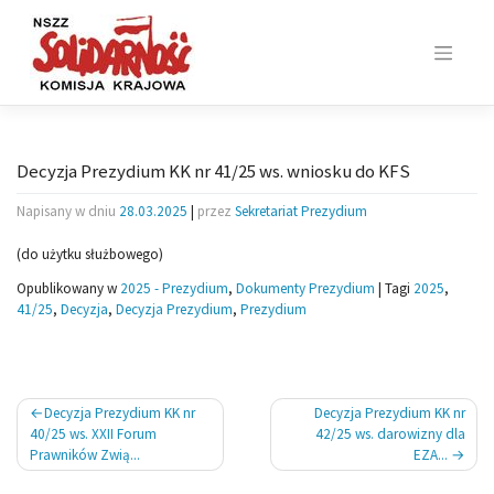
Skip
to
content
Decyzja Prezydium KK nr 41/25 ws. wniosku do KFS
Napisany w dniu
28.03.2025
|
przez
Sekretariat Prezydium
(do użytku służbowego)
Opublikowany w
2025 - Prezydium
,
Dokumenty Prezydium
|
Tagi
2025
,
41/25
,
Decyzja
,
Decyzja Prezydium
,
Prezydium
Nawigacja
Decyzja Prezydium KK nr
Decyzja Prezydium KK nr
wpisu
40/25 ws. XXII Forum
42/25 ws. darowizny dla
Prawników Zwią...
EZA...