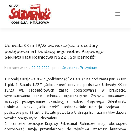
Skip
to
content
Uchwała KK nr 19/23 ws. wszczęcia procedury
postępowania likwidacyjnego wobec Krajowego
Sekretariatu Rolnictwa NSZZ „Solidarność”
Napisany w dniu
07.09.2023
|
przez
Sekretariat Prezydium
1. Komisja Krajowa NSZZ „Solidarność” działając na podstawie par. 32 ust.
1 pkt. 1 Statutu NSZZ „Solidarność” oraz na podstawie Uchwały KK nr
18/23 ws. szczegółowych zasad postępowania w przypadku
wyrejestrowania danej jednostki organizacyjnej Związku postanawia
wszcząć postępowanie likwidacyjne wobec Krajowego Sekretariatu
Rolnictwa NSZZ „Solidarność”. Jednocześnie Komisja Krajowa na
podstawie par. 32 ust. 2 Statutu powołuje Andrzeja Burnata na likwidatora
wymienionego wyżej Sekretariatu.
2. Jednostki tworzące Krajowy Sekretariat Rolnictwa mają obowiązek
dostosować swoją przynależność do właściwej struktury branżowej