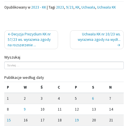
Opublikowany w
2023 - KK
|
Tagi
2023
,
9/23
,
KK
,
Uchwała
,
Uchwała KK
Nawigacja
Decyzja Prezydium KK nr
Uchwała KK nr 10/23 ws.
wpisu
57/23 ws. wyrażenia zgody
wyrażenia zgody na wydł...
na rozszerzenie ...
Wyszukaj
Publikacje według daty
P
W
Ś
C
P
S
N
1
2
3
4
5
6
7
8
9
10
11
12
13
14
15
16
17
18
19
20
21