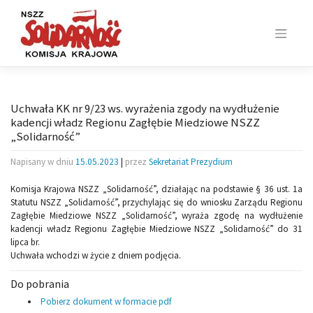
Skip
to
content
Uchwała KK nr 9/23 ws. wyrażenia zgody na wydłużenie
kadencji władz Regionu Zagłębie Miedziowe NSZZ
„Solidarność”
Napisany w dniu
15.05.2023
|
przez
Sekretariat Prezydium
Komisja Krajowa NSZZ „Solidarność”, działając na podstawie § 36 ust. 1a
Statutu NSZZ „Solidarność”, przychylając się do wniosku Zarządu Regionu
Zagłębie Miedziowe NSZZ „Solidarność”, wyraża zgodę na wydłużenie
kadencji władz Regionu Zagłębie Miedziowe NSZZ „Solidarność” do 31
lipca br.
Uchwała wchodzi w życie z dniem podjęcia.
Do pobrania
Pobierz dokument w formacie pdf