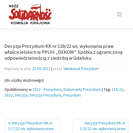
Skip
to
content
Decyzja Prezydium KK nr 118/22 ws. wykonania praw
właścicielskich w PPUH „DEKOM” Spółka z ograniczoną
odpowiedzialnością z siedzibą w Gdańsku
Napisany w dniu
21.09.2022
|
przez
Sekretariat Prezydium
(do użytku służbowego)
Opublikowany w
2022 - Prezydium
,
Dokumenty Prezydium
|
Tagi
118/22
,
2022
,
Decyzja
,
Decyzja Prezydium
,
Prezydium
Nawigacja
Decyzja Prezydium KK nr
Decyzja Prezydium KK nr
wpisu
117/22 ws. wykonania praw
119/22 ws. wykonania praw