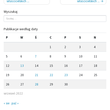
właścicielskich ...
właścicielskich ...
Wyszukaj
Publikacje według daty
P
W
Ś
C
P
S
N
1
2
3
4
5
6
7
8
9
10
11
12
13
14
15
16
17
18
19
20
21
22
23
24
25
26
27
28
29
30
wrzesień 2022
« sie
paź »