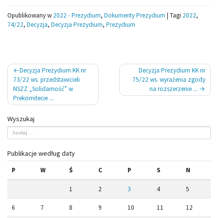
Opublikowany w
2022 - Prezydium
,
Dokumenty Prezydium
|
Tagi
2022
,
74/22
,
Decyzja
,
Decyzja Prezydium
,
Prezydium
Nawigacja
Decyzja Prezydium KK nr
Decyzja Prezydium KK nr
wpisu
73/22 ws. przedstawicieli
75/22 ws. wyrażenia zgody
NSZZ „Solidarność” w
na rozszerzenie ...
Prekomitecie ...
Wyszukaj
Publikacje według daty
P
W
Ś
C
P
S
N
1
2
3
4
5
6
7
8
9
10
11
12