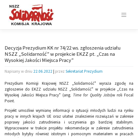
Skip
to
content
Decyzja Prezydium KK nr 74/22 ws. zgłoszenia udziału
NSZZ „Solidarność” w projekcie EKZZ pt. „Czas na
Wysokiej Jakości Miejsca Pracy”
Napisany w dniu
22.06.2022
|
przez
Sekretariat Prezydium
Prezydium Komisji Krajowej NSZZ „Solidarność” wyraża zgodę na
zgłoszenie do EKZZ udziału NSZZ „Solidarność” w projekcie „Czas na
Wysokiej Jakości Miejsca Pracy” (ang.
Time for Quality Jobs
)w roli Focal
Point.
Projekt umożliwi wymianę informacji o sytuacji młodych ludzi na rynku
pracy w innych krajach UE oraz ułatwi znalezienie rozwiązań w zakresie
poprawy jakości zatrudnienia i uczynienia go bardziej stabilnym.
Wypracowane w trakcie projektu rekomendacje w zakresie zatrudnienia
młodych byłyby również istotnym i pomocnym materiałem w pracach