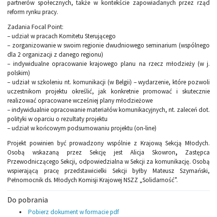
partnerów społecznych, także w kontekście zapowiadanych przez rząd
reform rynku pracy.
Zadania Focal Point:
– udział w pracach Komitetu Sterującego
– zorganizowanie w swoim regionie dwudniowego seminarium (wspólnego
dla 2 organizacji z danego regionu)
– indywidualne opracowanie krajowego planu na rzecz młodzieży (w j.
polskim)
– udział w szkoleniu nt. komunikacji (w Belgii) – wydarzenie, które pozwoli
uczestnikom projektu określić, jak konkretnie promować i skutecznie
realizować opracowane wcześniej plany młodzieżowe
– indywidualnie opracowanie materiałów komunikacyjnych, nt. zaleceń dot.
polityki w oparciu o rezultaty projektu
– udział w końcowym podsumowaniu projektu (on-line)
Projekt powinien być prowadzony wspólnie z Krajową Sekcją Młodych.
Osobą wskazaną przez Sekcję jest Alicja Skowron
,
Zastępca
Przewodniczącego Sekcji, odpowiedzialna w Sekcji za komunikację. Osobą
wspierającą pracę przedstawicielki Sekcji byłby Mateusz Szymański,
Pełnomocnik ds. Młodych Komisji Krajowej NSZZ „Solidarność”.
Do pobrania
Pobierz dokument w formacie pdf