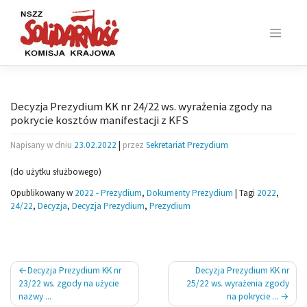
Skip
to
content
Decyzja Prezydium KK nr 24/22 ws. wyrażenia zgody na
pokrycie kosztów manifestacji z KFS
Napisany w dniu
23.02.2022
|
przez
Sekretariat Prezydium
(do użytku służbowego)
Opublikowany w
2022 - Prezydium
,
Dokumenty Prezydium
|
Tagi
2022
,
24/22
,
Decyzja
,
Decyzja Prezydium
,
Prezydium
Nawigacja
Decyzja Prezydium KK nr
Decyzja Prezydium KK nr
wpisu
23/22 ws. zgody na użycie
25/22 ws. wyrażenia zgody
nazwy ...
na pokrycie ...