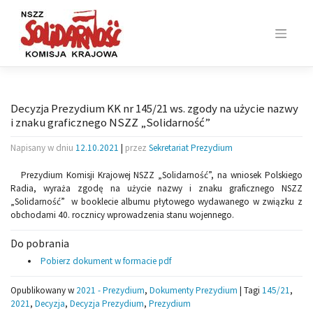
Skip
to
content
Decyzja Prezydium KK nr 145/21 ws. zgody na użycie nazwy
i znaku graficznego NSZZ „Solidarność”
Napisany w dniu
12.10.2021
|
przez
Sekretariat Prezydium
Prezydium Komisji Krajowej NSZZ „Solidarność”, na wniosek Polskiego
Radia, wyraża zgodę na użycie nazwy i znaku graficznego NSZZ
„Solidarność” w booklecie albumu płytowego wydawanego w związku z
obchodami 40. rocznicy wprowadzenia stanu wojennego.
Do pobrania
Pobierz dokument w formacie pdf
Opublikowany w
2021 - Prezydium
,
Dokumenty Prezydium
|
Tagi
145/21
,
2021
,
Decyzja
,
Decyzja Prezydium
,
Prezydium