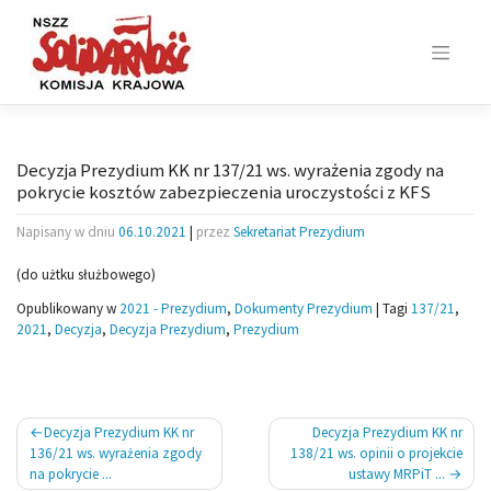
Skip
to
content
Decyzja Prezydium KK nr 137/21 ws. wyrażenia zgody na
pokrycie kosztów zabezpieczenia uroczystości z KFS
Napisany w dniu
06.10.2021
|
przez
Sekretariat Prezydium
(do użtku służbowego)
Opublikowany w
2021 - Prezydium
,
Dokumenty Prezydium
|
Tagi
137/21
,
2021
,
Decyzja
,
Decyzja Prezydium
,
Prezydium
Nawigacja
Decyzja Prezydium KK nr
Decyzja Prezydium KK nr
wpisu
136/21 ws. wyrażenia zgody
138/21 ws. opinii o projekcie
na pokrycie ...
ustawy MRPiT ...