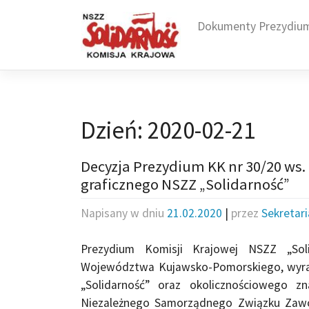
Skip
to
Dokumenty Prezydiu
content
Dzień:
2020-02-21
Decyzja Prezydium KK nr 30/20 ws.
graficznego NSZZ „Solidarność”
Napisany w dniu
21.02.2020
|
przez
Sekretar
Prezydium Komisji Krajowej NSZZ „Sol
Województwa Kujawsko-Pomorskiego, wyraż
„Solidarność” oraz okolicznościowego z
Niezależnego Samorządnego Związku Zawo