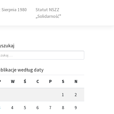
 Sierpnia 1980
Statut NSZZ
„Solidarność”
szukaj
blikacje według daty
P
W
Ś
C
P
S
N
1
2
3
4
5
6
7
8
9