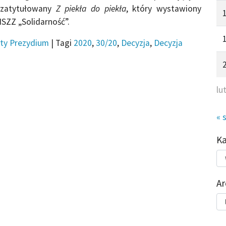
 zatytułowany
Z piekła do piekła
, który wystawiony
SZZ „Solidarność”.
ty Prezydium
|
Tagi
2020
,
30/20
,
Decyzja
,
Decyzja
lu
« 
K
Kat
do
Ar
Ar