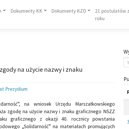
m
Dokumenty KK
Dokumenty KZD
21 postulatów z
roku
Wy
 zgody na użycie nazwy i znaku
Pu
iat Prezydium
idarność”, na wniosek Urzędu Marszałkowskiego
a zgodę na użycie nazwy i znaku graficznego NSZZ
naku graficznego z okazji 40. rocznicy powstania
dowego „Solidarność” na materiałach promujących