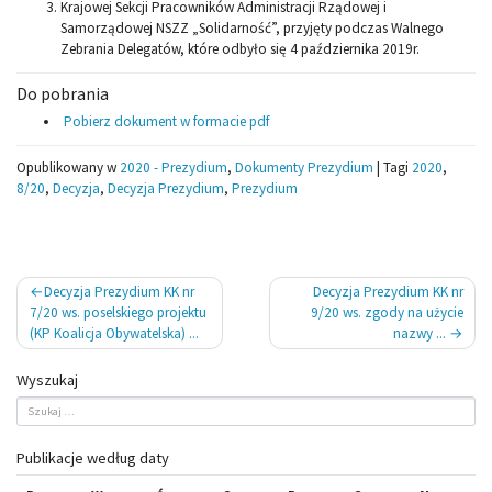
Krajowej Sekcji Pracowników Administracji Rządowej i
Samorządowej NSZZ „Solidarność”, przyjęty podczas Walnego
Zebrania Delegatów, które odbyło się 4 października 2019r.
Do pobrania
Pobierz dokument w formacie pdf
Opublikowany w
2020 - Prezydium
,
Dokumenty Prezydium
|
Tagi
2020
,
8/20
,
Decyzja
,
Decyzja Prezydium
,
Prezydium
Nawigacja
Decyzja Prezydium KK nr
Decyzja Prezydium KK nr
wpisu
7/20 ws. poselskiego projektu
9/20 ws. zgody na użycie
(KP Koalicja Obywatelska) ...
nazwy ...
Wyszukaj
Publikacje według daty