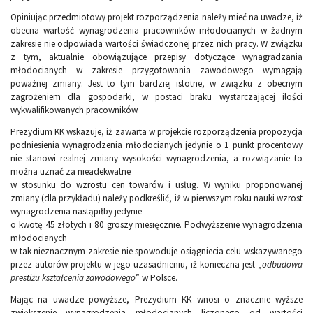
Opiniując przedmiotowy projekt rozporządzenia należy mieć na uwadze, iż
obecna wartość wynagrodzenia pracowników młodocianych w żadnym
zakresie nie odpowiada wartości świadczonej przez nich pracy. W związku
z tym, aktualnie obowiązujące przepisy dotyczące wynagradzania
młodocianych w zakresie przygotowania zawodowego wymagają
poważnej zmiany. Jest to tym bardziej istotne, w związku z obecnym
zagrożeniem dla gospodarki, w postaci braku wystarczającej ilości
wykwalifikowanych pracowników.
Prezydium KK wskazuje, iż zawarta w projekcie rozporządzenia propozycja
podniesienia wynagrodzenia młodocianych jedynie o 1 punkt procentowy
nie stanowi realnej zmiany wysokości wynagrodzenia, a rozwiązanie to
można uznać za nieadekwatne
w stosunku do wzrostu cen towarów i usług. W wyniku proponowanej
zmiany (dla przykładu) należy podkreślić, iż w pierwszym roku nauki wzrost
wynagrodzenia nastąpiłby jedynie
o kwotę 45 złotych i 80 groszy miesięcznie. Podwyższenie wynagrodzenia
młodocianych
w tak nieznacznym zakresie nie spowoduje osiągniecia celu wskazywanego
przez autorów projektu w jego uzasadnieniu, iż konieczna jest „
odbudowa
prestiżu kształcenia zawodowego
” w Polsce.
Mając na uwadze powyższe, Prezydium KK wnosi o znacznie wyższe
zwiększenie wynagrodzenia młodocianych liczonego od wartości