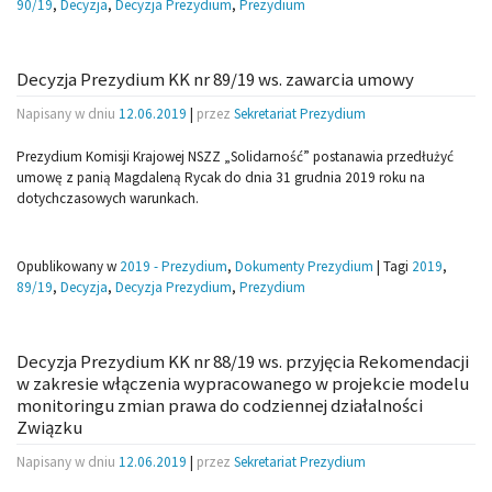
90/19
,
Decyzja
,
Decyzja Prezydium
,
Prezydium
Decyzja Prezydium KK nr 89/19 ws. zawarcia umowy
Napisany w dniu
12.06.2019
|
przez
Sekretariat Prezydium
Prezydium Komisji Krajowej NSZZ „Solidarność” postanawia przedłużyć
umowę z panią Magdaleną Rycak do dnia 31 grudnia 2019 roku na
dotychczasowych warunkach.
Opublikowany w
2019 - Prezydium
,
Dokumenty Prezydium
|
Tagi
2019
,
89/19
,
Decyzja
,
Decyzja Prezydium
,
Prezydium
Decyzja Prezydium KK nr 88/19 ws. przyjęcia Rekomendacji
w zakresie włączenia wypracowanego w projekcie modelu
monitoringu zmian prawa do codziennej działalności
Związku
Napisany w dniu
12.06.2019
|
przez
Sekretariat Prezydium