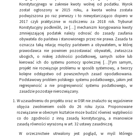
Konstytucyjnego w zakresie kwoty wolnej od podatku. Wyrok
został ogłoszony w 2015 roku, a kwota wolna została
podwyższona po raz pierwszy i to niewystarczająco dopiero w
2017 czyli praktycznie w rozliczeniu za 2018 rok. Trybunał
Konstytucyjny podkreślił, że […] mechanizm korygowania kwoty
zmniejszającej podatek należy odnosić do zasady zaufania
obywatela do państwa i stanowionego przez nie prawa. Zasada ta
oznacza taką relację między państwem a obywatelem, w której
prawodawca nie powinien pozostawiać obywateli, zwłaszcza
ubogich, o niskiej zdolności podatkowej, samych sobie lub
kierować ich do systemu pomocy społecznej […]Tym samym,
projekt nie rozwiązuje problemu w sposób systemowy, a tworzy
kolejne odstępstwo od powszechnych zasad opodatkowania.
Podstawowy problem polskiego systemu podatkowego, jakim jest
regresywność a nie progresywność systemu podatkowego, w
zasadzie pozostaje nierozwiązany.
W uzasadnieniu do projektu oraz w OSR nie znalazło się wyjaśnienie
objęcia zwolnieniem osób do 26 roku życia. Proponowane
rozwiązanie w obecnym kształcie może budzić również wątpliwości
co do zgodności z inną zasadą konstytucyjną, a mianowicie
zasadą równości wyrażoną w art. 32 ustawy zasadniczej.
W orzecznictwie utrwalony jest pogląd, w myśl którego