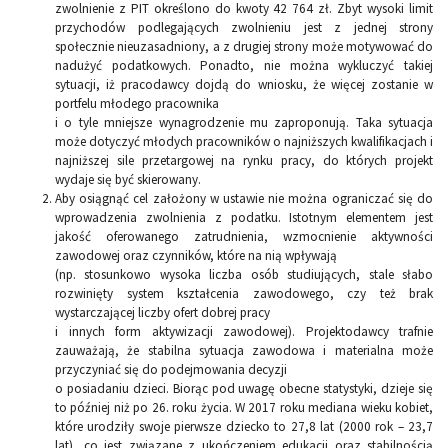
zwolnienie z PIT określono do kwoty 42 764 zł. Zbyt wysoki limit
przychodów podlegających zwolnieniu jest z jednej strony
społecznie nieuzasadniony, a z drugiej strony może motywować do
nadużyć podatkowych. Ponadto, nie można wykluczyć takiej
sytuacji, iż pracodawcy dojdą do wniosku, że więcej zostanie w
portfelu młodego pracownika
i o tyle mniejsze wynagrodzenie mu zaproponują. Taka sytuacja
może dotyczyć młodych pracowników o najniższych kwalifikacjach i
najniższej sile przetargowej na rynku pracy, do których projekt
wydaje się być skierowany.
Aby osiągnąć cel założony w ustawie nie można ograniczać się do
wprowadzenia zwolnienia z podatku. Istotnym elementem jest
jakość oferowanego zatrudnienia, wzmocnienie aktywności
zawodowej oraz czynników, które na nią wpływają
(np. stosunkowo wysoka liczba osób studiujących, stale słabo
rozwinięty system kształcenia zawodowego, czy też brak
wystarczającej liczby ofert dobrej pracy
i innych form aktywizacji zawodowej). Projektodawcy trafnie
zauważają, że stabilna sytuacja zawodowa i materialna może
przyczyniać się do podejmowania decyzji
o posiadaniu dzieci. Biorąc pod uwagę obecne statystyki, dzieje się
to później niż po 26. roku życia. W 2017 roku mediana wieku kobiet,
które urodziły swoje pierwsze dziecko to 27,8 lat (2000 rok – 23,7
lat), co jest związane z ukończeniem edukacji oraz stabilnością