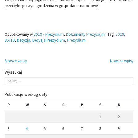
przeciętnego wynagrodzenia w gospodarce narodowej.
Opublikowany w
2019 - Prezydium
,
Dokumenty Prezydium
|
Tagi
2019
,
85/19
,
Decyzja
,
Decyzja Prezydium
,
Prezydium
Nawigacja
Starsze wpisy
Nowsze wpisy
po
Wyszukaj
wpisach
Publikacje według daty
P
W
Ś
C
P
S
N
1
2
3
4
5
6
7
8
9