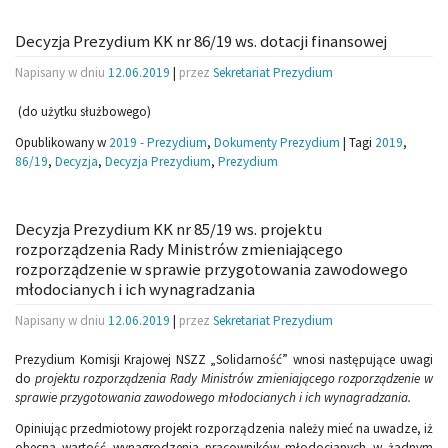
Decyzja Prezydium KK nr 86/19 ws. dotacji finansowej
Napisany w dniu
12.06.2019
|
przez
Sekretariat Prezydium
(do użytku służbowego)
Opublikowany w
2019 - Prezydium
,
Dokumenty Prezydium
|
Tagi
2019
,
86/19
,
Decyzja
,
Decyzja Prezydium
,
Prezydium
Decyzja Prezydium KK nr 85/19 ws. projektu
rozporządzenia Rady Ministrów zmieniającego
rozporządzenie w sprawie przygotowania zawodowego
młodocianych i ich wynagradzania
Napisany w dniu
12.06.2019
|
przez
Sekretariat Prezydium
Prezydium Komisji Krajowej NSZZ „Solidarność” wnosi następujące uwagi
do
projektu rozporządzenia Rady Ministrów zmieniającego rozporządzenie w
sprawie przygotowania zawodowego młodocianych i ich wynagradzania.
Opiniując przedmiotowy projekt rozporządzenia należy mieć na uwadze, iż
obecna wartość wynagrodzenia pracowników młodocianych w żadnym