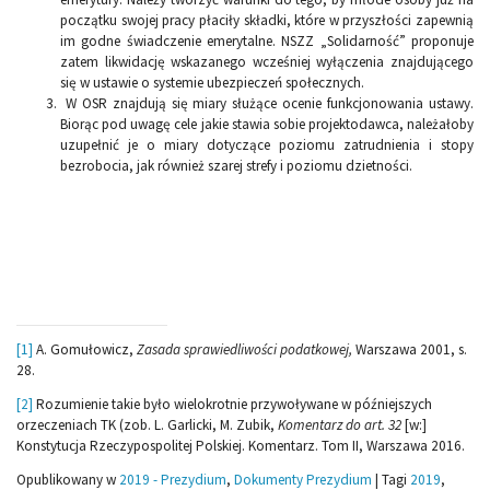
początku swojej pracy płaciły składki, które w przyszłości zapewnią
im godne świadczenie emerytalne. NSZZ „Solidarność” proponuje
zatem likwidację wskazanego wcześniej wyłączenia znajdującego
się w ustawie o systemie ubezpieczeń społecznych.
W OSR znajdują się miary służące ocenie funkcjonowania ustawy.
Biorąc pod uwagę cele jakie stawia sobie projektodawca, należałoby
uzupełnić je o miary dotyczące poziomu zatrudnienia i stopy
bezrobocia, jak również szarej strefy i poziomu dzietności.
[1]
A. Gomułowicz,
Zasada sprawiedliwości podatkowej,
Warszawa 2001, s.
28.
[2]
Rozumienie takie było wielokrotnie przywoływane w późniejszych
orzeczeniach TK (zob. L. Garlicki, M. Zubik,
Komentarz do art. 32
[w:]
Konstytucja Rzeczypospolitej Polskiej. Komentarz. Tom II, Warszawa 2016.
Opublikowany w
2019 - Prezydium
,
Dokumenty Prezydium
|
Tagi
2019
,