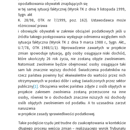
opodatkowania obywateli znajdujących się
w tej samej sytuacji faktycznej (Wyrok TK z dnia 9 listopada 1999,
Sygn. akt
K. 28/98, OTK nr 7/1999, poz. 162). Ustawodawca może
różnicować prawa
i obowiązki obywateli w zakresie obciążeń podatkowych jeśli u
źródła takiego postępowania występuje odmienna względem nich
sytuacja faktyczna (Wyrok TK z dnia 9 marca 1988 r., Sygn. Akt.,
U.7/78, OTK 1988/1/1). Wprowadzenie zawartych w projekcie
zmian spowoduje sytuację, gdy osoby osiągające niski dochód,
które ukończyły 26 rok życia, nie zostaną objęte zwolnieniem.
Natomiast zwolnienie będzie obejmować osoby osiągające taki
sam lub znacznie wyższy dochód. Świadczenia podatników na
rzecz państwa powinny być ekwiwalentne do wartości przez nich
otrzymywanych w postaci dóbr i usług świadczonych przez sektor
publiczny
[1]
. Obciążenia wobec państwa zdjęte z osób objętych w
projekcie zakresem zwolnienia zostaną przerzucone na inne
osoby, również te o dochodach znacznie niższych niż dochody
osób objętych zwolnieniem od podatku. A to uzasadnia zarzut
naruszenia
w projekcie zasady sprawiedliwości podatkowej.
Takie podejście rządu jest trudne do zaakceptowania w kontekście
długiego procesu wejścia zmian – realizującego wyrok Trybunału