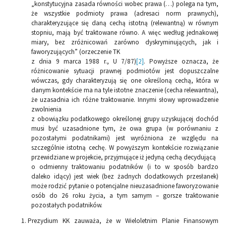
„konstytucyjna zasada równości wobec prawa (…) polega na tym,
że wszystkie podmioty prawa (adresaci norm prawnych),
charakteryzujące się daną cechą istotną (relewantną) w równym
stopniu, mają być traktowane równo. A więc według jednakowej
miary, bez zróżnicowań zarówno dyskryminujących, jak i
faworyzujących” (orzeczenie TK
z dnia 9 marca 1988 r., U 7/87)
[2]
. Powyższe oznacza, że
różnicowanie sytuacji prawnej podmiotów jest dopuszczalne
wówczas, gdy charakteryzują się one określoną cechą, która w
danym kontekście ma na tyle istotne znaczenie (cecha relewantna),
że uzasadnia ich różne traktowanie. Innymi słowy wprowadzenie
zwolnienia
z obowiązku podatkowego określonej grupy uzyskującej dochód
musi być uzasadnione tym, że owa grupa (w porównaniu z
pozostałymi podatnikami) jest wyróżniona ze względu na
szczególnie istotną cechę. W powyższym kontekście rozwiązanie
przewidziane w projekcie, przyjmujące iż jedyną cechą decydującą
o odmienny traktowaniu podatników (i to w sposób bardzo
daleko idący) jest wiek (bez żadnych dodatkowych przesłanek)
może rodzić pytanie o potencjalne nieuzasadnione faworyzowanie
osób do 26 roku życia, a tym samym – gorsze traktowanie
pozostałych podatników.
Prezydium KK zauważa, że w Wieloletnim Planie Finansowym