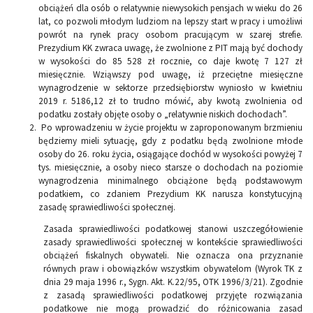
obciążeń dla osób o relatywnie niewysokich pensjach w wieku do 26
lat, co pozwoli młodym ludziom na lepszy start w pracy i umożliwi
powrót na rynek pracy osobom pracującym w szarej strefie.
Prezydium KK zwraca uwagę, że zwolnione z PIT mają być dochody
w wysokości do 85 528 zł rocznie, co daje kwotę 7 127 zł
miesięcznie. Wziąwszy pod uwagę, iż przeciętne miesięczne
wynagrodzenie w sektorze przedsiębiorstw wyniosło w kwietniu
2019 r. 5186,12 zł to trudno mówić, aby kwotą zwolnienia od
podatku zostały objęte osoby o „relatywnie niskich dochodach”.
Po wprowadzeniu w życie projektu w zaproponowanym brzmieniu
będziemy mieli sytuację, gdy z podatku będą zwolnione młode
osoby do 26. roku życia, osiągające dochód w wysokości powyżej 7
tys. miesięcznie, a osoby nieco starsze o dochodach na poziomie
wynagrodzenia minimalnego obciążone będą podstawowym
podatkiem, co zdaniem Prezydium KK narusza konstytucyjną
zasadę sprawiedliwości społecznej.
Zasada sprawiedliwości podatkowej stanowi uszczegółowienie
zasady sprawiedliwości społecznej w kontekście sprawiedliwości
obciążeń fiskalnych obywateli. Nie oznacza ona przyznanie
równych praw i obowiązków wszystkim obywatelom (Wyrok TK z
dnia 29 maja 1996 r., Sygn. Akt. K.22/95, OTK 1996/3/21). Zgodnie
z zasadą sprawiedliwości podatkowej przyjęte rozwiązania
podatkowe nie mogą prowadzić do różnicowania zasad