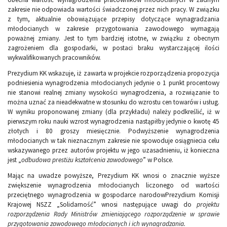
zakresie nie odpowiada wartości świadczonej przez nich pracy. W związku
z tym, aktualnie obowiązujące przepisy dotyczące wynagradzania
młodocianych w zakresie przygotowania zawodowego wymagają
poważnej zmiany. Jest to tym bardziej istotne, w związku z obecnym
zagrożeniem dla gospodarki, w postaci braku wystarczającej ilości
wykwalifikowanych pracowników.
Prezydium KK wskazuje, iż zawarta w projekcie rozporządzenia propozycja
podniesienia wynagrodzenia młodocianych jedynie o 1 punkt procentowy
nie stanowi realnej zmiany wysokości wynagrodzenia, a rozwiązanie to
można uznać za nieadekwatne w stosunku do wzrostu cen towarów i usług.
W wyniku proponowanej zmiany (dla przykładu) należy podkreślić, iż w
pierwszym roku nauki wzrost wynagrodzenia nastąpiłby jedynie o kwotę 45
złotych i 80 groszy miesięcznie. Podwyższenie wynagrodzenia
młodocianych w tak nieznacznym zakresie nie spowoduje osiągniecia celu
wskazywanego przez autorów projektu w jego uzasadnieniu, iż konieczna
jest „
odbudowa prestiżu kształcenia zawodowego
” w Polsce.
Mając na uwadze powyższe, Prezydium KK wnosi o znacznie wyższe
zwiększenie wynagrodzenia młodocianych liczonego od wartości
przeciętnego wynagrodzenia w gospodarce narodowPrezydium Komisji
Krajowej NSZZ „Solidarność” wnosi następujące uwagi do
projektu
rozporządzenia Rady Ministrów zmieniającego rozporządzenie w sprawie
przygotowania zawodowego młodocianych i ich wynagradzania.