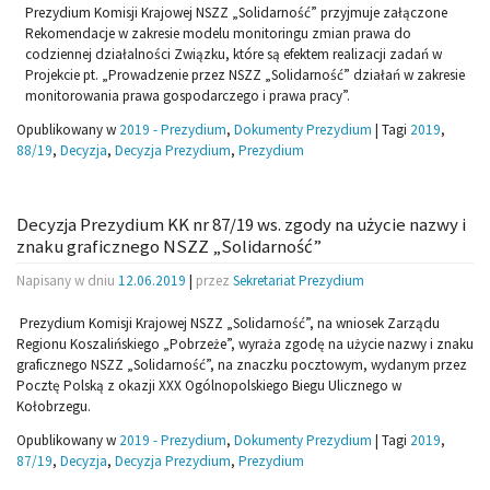
Prezydium Komisji Krajowej NSZZ „Solidarność” przyjmuje załączone
Rekomendacje w zakresie modelu monitoringu zmian prawa do
codziennej działalności Związku, które są efektem realizacji zadań w
Projekcie pt. „Prowadzenie przez NSZZ „Solidarność” działań w zakresie
monitorowania prawa gospodarczego i prawa pracy”.
Opublikowany w
2019 - Prezydium
,
Dokumenty Prezydium
|
Tagi
2019
,
88/19
,
Decyzja
,
Decyzja Prezydium
,
Prezydium
Decyzja Prezydium KK nr 87/19 ws. zgody na użycie nazwy i
znaku graficznego NSZZ „Solidarność”
Napisany w dniu
12.06.2019
|
przez
Sekretariat Prezydium
Prezydium Komisji Krajowej NSZZ „Solidarność”, na wniosek Zarządu
Regionu Koszalińskiego „Pobrzeże”, wyraża zgodę na użycie nazwy i znaku
graficznego NSZZ „Solidarność”, na znaczku pocztowym, wydanym przez
Pocztę Polską z okazji XXX Ogólnopolskiego Biegu Ulicznego w
Kołobrzegu.
Opublikowany w
2019 - Prezydium
,
Dokumenty Prezydium
|
Tagi
2019
,
87/19
,
Decyzja
,
Decyzja Prezydium
,
Prezydium