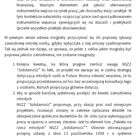
finansową. Ważnym elementem jest jakość oferowanych
instrumentów wejścia na rynek pracy, jak chociażby staży i praktyk. W
tym kontekście należałoby rozpocząć prace nad uporządkowaniem
instrumentów wsparcia opierających się na stażach i praktykach
(przede wszystkim praktyki absolwenckie).
W pewnym sensie ustawa mogłaby przyczyniać się do poprawy sytuacji
zawodowej młodej osoby, gdyby wyłączyła z niej umowy cywilnoprawne.
Tak się jednak nie dzieje, co sprawia, że jeden z celów jakim mogłaby być
poprawa jakości zatrudnienia, nie zostanie osiągnięty.
Kolejna kwestią, na którą pragnie zwrócić uwagę NSZZ
“Solidarność” to fakt, że projekt nie wpisuje się w żadną strategię
dotyczącą młodych osób w Polsce. Można odnieść wrażenie, że to
propozycja przedstawiona
ad hoc
bez wcześniejszej konsultacji tego
z osobami, których propozycja głównie dotyczy.
Aby w sposób bardziej systemowy podejść do kwestii zatrudnienia
młodych
NSZZ “Solidarność” proponuje, przy okazji prac nad niniejszym
projektem, rozważyć zmiany w zakresie opłacania składek na
ubezpieczenie społeczne studentów do 26. roku życia wykonujących
pracę w oparciu o umowę zlecenie. Jest to element tzw. „Pakietu na
rzecz młodych” NSZZ „Solidarność””. Obecnie obowiązujące
przepisy ustawy z dnia 13 października 1998 r. o systemie