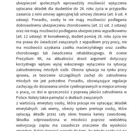
ubezpieczeń społecznych wprowadziły możliwość wyłączenia
opłacania składek dla studentów do 26. roku życia w przypadku
zawarcia z nimi umowy agencyjnej lub umowy zlecenia (art. 6 ust. 4
ustawy). Ponadto, osoby te nie mają możliwości podlegania
dobrowolnemu ubezpieczeniu chorobowemu (art. 11 ust. 2 ustawy)
oraz nie mają możliwości podlegania ubezpieczeniu wypadkowemu
(art. 12 ustawy). W konsekwencji, student poniżej 26. roku życia nie
ma prawa do świadczeń związanych z wypadkiem przy pracy, nie
ma możliwości uzyskania zasiłku macierzyńskiego oraz zasiłku
chorobowego lub świadczenia rehabilitacyjnego. W ocenie
Prezydium KK, na aktualności stracił argument dotyczący
korzystnego wpływu wyżej wskazanego wyłączenia na sytuację
zatrudnieniową młodych osób. Obecna sytuacja na rynku pracy
sprawia, że tworzenie szczególnych zachęt do zatrudnienia
młodych nie jest potrzebne. Ponadto, obowiązujące regulacje
zachęcają do stosowania umów cywilnoprawnych w miejsce umowy
o pracę, co stoi w sprzeczności z poprawą jakości zatrudnienia w
Polsce. Należy także pamiętać o skutkach związanych
z wartością emerytury osoby, która pracuje nie opłacając składek
emerytalnych. Jak wiemy, obecny system premiuje osoby, które
opłacają składki przez cały okres trwania kariery zawodowej.
Składka odprowadzona w młodości poprzez wieloletnią
waloryzację zapisu ma zasadnicze znaczenie dla wysokości
emerytury. Należy tworzyć warunki do tego, by młode osoby już na