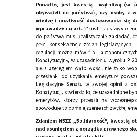
Ponadto, jest kwestią wątpliwą (w św
obywateli do państwa), czy osoby z wc
wiedzę i możliwość dostosowania się d
wprowadzeniu art.
25 ust.1b ustawy o eme
do państwa musi realistycznie zakładać, ż
pełni konsekwencje zmian legislacyjnych.
regulacji można mówić o autonomicznych
Konstytucyjny, w uzasadnieniu wyroku P 20
się z szeregiem wątpliwości, nie tylko wobe
przesłanki do uzyskania emerytury powsz
Legislacyjne Senatu w swojej opinii z d
Konstytucji, stwierdziło, że uzasadnione b
emerytów, którzy przeszli na wcześniejs
spowoduje to pomniejszenie ich zwykłej eme
Zdaniem NSZZ „Solidarność”, kwestią ot
nad usunięciem z porządku prawnego s
o emeryturach i rentach z FUS.