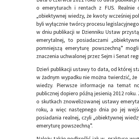
o emeryturach i rentach z FUS. Realnie
„obiektywnej wiedzy, że kwoty wcześniej p
byli wyłącznie twórcy procesu legislacyjneg
w dniu publikacji w Dzienniku Ustaw przystą
emerytalnej, to posiadaczami „obiektywn
pomniejszą emeryturę powszechną” mogli
znaczenia uchwalonej przez Sejm i Senat regu
Dzień publikacji ustawy to data, od której st
w żadnym wypadku nie można twierdzić, że pr
wiedzy. Pierwsze informacje na temat now
publicznej dopiero późną jesienią 2012 roku
o skutkach znowelizowanej ustawy emerytaln
roku, a więc następnego dnia po jej wej
posiadania realnej, czyli „obiektywnej wied
emeryturę powszechną”.
Należy także podkreślić jak w praktyce wy