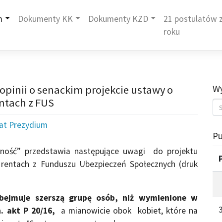
m
Dokumenty KK
Dokumenty KZD
21 postulatów z
roku
opinii o senackim projekcie ustawy o
Wy
ntach z FUS
iat Prezydium
Pu
rność” przedstawia następujące uwagi do projektu
 rentach z Funduszu Ubezpieczeń Społecznych (druk
bejmuje szerszą grupę osób, niż wymienione w
 akt P 20/16,
a mianowicie obok kobiet, które na