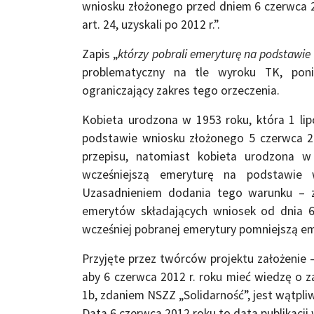
wniosku złożonego przed dniem 6 czerwca 2
art. 24, uzyskali po 2012 r.”.
Zapis „
którzy pobrali emeryturę na podstawie
problematyczny na tle wyroku TK, pon
ograniczający zakres tego orzeczenia.
Kobieta urodzona w 1953 roku, która 1 lip
podstawie wniosku złożonego 5 czerwca 
przepisu, natomiast kobieta urodzona w
wcześniejszą emeryturę na podstawie
Uzasadnieniem dodania tego warunku – z
emerytów składających wniosek od dnia 6
wcześniej pobranej emerytury pomniejszą e
Przyjęte przez twórców projektu założenie –
aby 6 czerwca 2012 r. roku mieć wiedzę o z
1b, zdaniem NSZZ „Solidarność”, jest wątpli
Data 6 czerwca 2012 roku to data publikacj