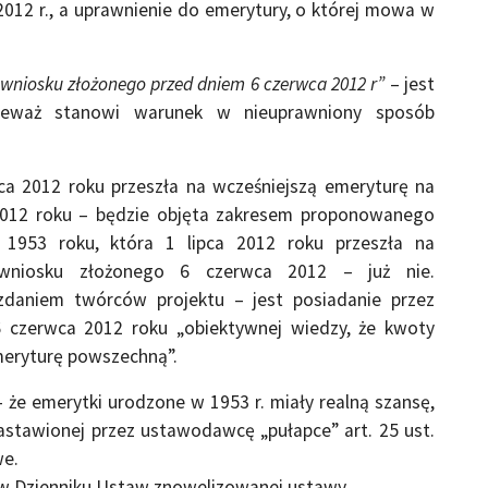
012 r., a uprawnienie do emerytury, o której mowa w
 wniosku złożonego przed dniem 6 czerwca 2012 r”
– jest
ieważ stanowi warunek w nieuprawniony sposób
ca 2012 roku przeszła na wcześniejszą emeryturę na
2012 roku – będzie objęta zakresem proponowanego
 1953 roku, która 1 lipca 2012 roku przeszła na
 wniosku złożonego 6 czerwca 2012 – już nie.
daniem twórców projektu – jest posiadanie przez
 czerwca 2012 roku „obiektywnej wiedzy, że kwoty
meryturę powszechną”.
 że emerytki urodzone w 1953 r. miały realną szansę,
astawionej przez ustawodawcę „pułapce” art. 25 ust.
we.
i w Dzienniku Ustaw znowelizowanej ustawy