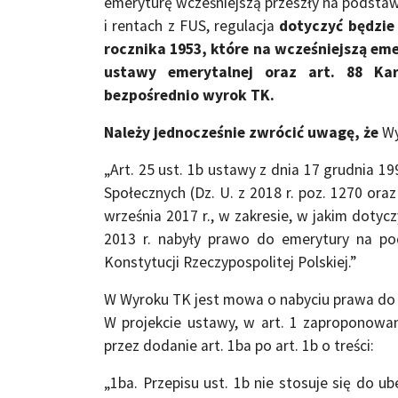
emeryturę wcześniejszą przeszły na podstaw
i rentach z FUS, regulacja
dotyczyć będzie 
rocznika 1953, które na wcześniejszą eme
ustawy emerytalnej oraz art. 88 Kar
bezpośrednio wyrok TK.
Należy jednocześnie zwrócić uwagę, że
Wy
„Art. 25 ust. 1b ustawy z dnia 17 grudnia 1
Społecznych (Dz. U. z 2018 r. poz. 1270 ora
września 2017 r., w zakresie, w jakim dotyc
2013 r. nabyły prawo do emerytury na pod
Konstytucji Rzeczypospolitej Polskiej.”
W Wyroku TK jest mowa o nabyciu prawa do e
W projekcie ustawy, w art. 1 zaproponowan
przez dodanie art. 1ba po art. 1b o treści:
„1ba. Przepisu ust. 1b nie stosuje się do u