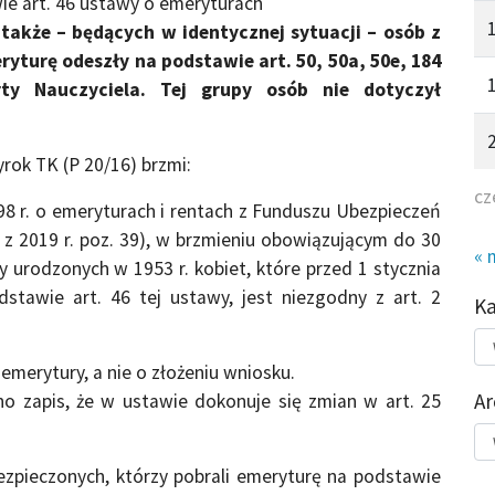
ie art. 46 ustawy o emeryturach
także – będących w identycznej sytuacji – osób z
ryturę odeszły na podstawie art. 50, 50a, 50e, 184
ty Nauczyciela. Tej grupy osób nie dotyczył
rok TK (P 20/16) brzmi:
cz
998 r. o emeryturach i rentach z Funduszu Ubezpieczeń
z z 2019 r. poz. 39), w brzmieniu obowiązującym do 30
« 
zy urodzonych w 1953 r. kobiet, które przed 1 stycznia
stawie art. 46 tej ustawy, jest niezgodny z art. 2
K
Kat
do
merytury, a nie o złożeniu wniosku.
Ar
o zapis, że w ustawie dokonuje się zmian w art. 25
Ar
bezpieczonych, którzy pobrali emeryturę na podstawie