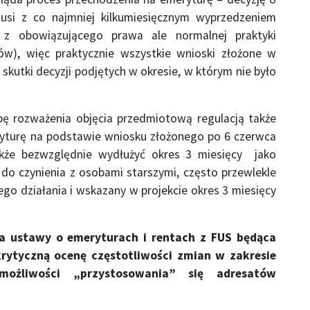
musi z co najmniej kilkumiesięcznym wyprzedzeniem
z obowiązującego prawa ale normalnej praktyki
w), więc praktycznie wszystkie wnioski złożone w
skutki decyzji podjętych w okresie, w którym nie było
ę rozważenia objęcia przedmiotową regulacją także
eryturę na podstawie wniosku złożonego po 6 czerwca
akże bezwzględnie wydłużyć okres 3 miesięcy jako
do czynienia z osobami starszymi, często przewlekle
ego działania i wskazany w projekcie okres 3 miesięcy
a ustawy o emeryturach i rentach z FUS będąca
ytyczną ocenę częstotliwości zmian w zakresie
ożliwości „przystosowania” się adresatów