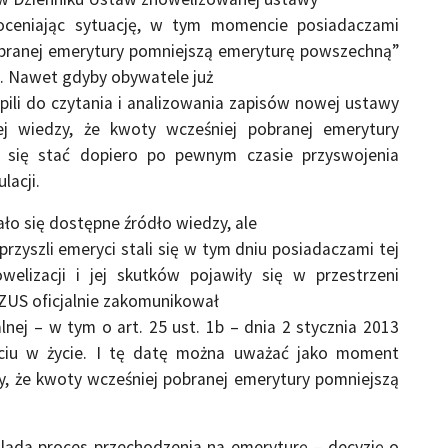
 oceniając sytuację, w tym momencie posiadaczami
obranej emerytury pomniejszą emeryturę powszechną”
o. Nawet gdyby obywatele już
pili do czytania i analizowania zapisów nowej ustawy
ej wiedzy, że kwoty wcześniej pobranej emerytury
 się stać dopiero po pewnym czasie przyswojenia
lacji.
ało się dostępne źródło wiedzy, ale
zyszli emeryci stali się w tym dniu posiadaczami tej
elizacji i jej skutków pojawiły się w przestrzeni
. ZUS oficjalnie zakomunikował
ej – w tym o art. 25 ust. 1b – dnia 2 stycznia 2013
ściu w życie. I tę datę można uważać jako moment
zy, że kwoty wcześniej pobranej emerytury pomniejszą
gląda proces przechodzenia na emeryturę – decyzję o