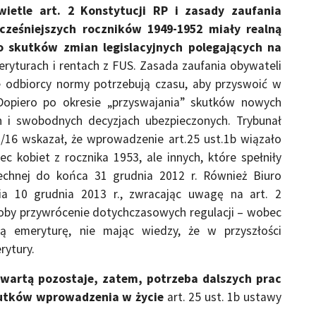
ietle art. 2 Konstytucji RP i zasady zaufania
ześniejszych roczników 1949-1952 miały realną
o skutków zmian legislacyjnych polegających na
ryturach i rentach z FUS. Zasada zaufania obywateli
e odbiorcy normy potrzebują czasu, aby przyswoić w
 Dopiero po okresie „przyswajania” skutków nowych
 i swobodnych decyzjach ubezpieczonych. Trybunał
/16 wskazał, że wprowadzenie art.25 ust.1b wiązało
c kobiet z rocznika 1953, ale innych, które spełniły
echnej do końca 31 grudnia 2012 r. Również Biuro
nia 10 grudnia 2013 r., zwracając uwagę na art. 2
yłoby przywrócenie dotychczasowych regulacji – wobec
zą emeryturę, nie mając wiedzy, że w przyszłości
rytury.
wartą pozostaje, zatem, potrzeba dalszych prac
kutków wprowadzenia w życie
art. 25 ust. 1b ustawy