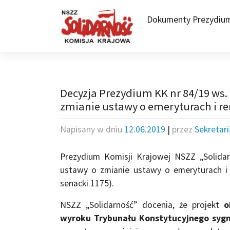
Skip
to
Dokumenty Prezydiu
content
Decyzja Prezydium KK nr 84/19 ws. 
zmianie ustawy o emeryturach i re
Napisany w dniu
12.06.2019
|
przez
Sekretar
Prezydium Komisji Krajowej NSZZ „Solida
ustawy o zmianie ustawy o emeryturach i
senacki 1175).
NSZZ „Solidarność” docenia, że projekt
o
wyroku Trybunału Konstytucyjnego sygn.