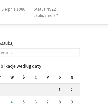
 Sierpnia 1980
Statut NSZZ
„Solidarność”
szukaj
blikacje według daty
P
W
Ś
C
P
S
N
1
2
3
4
5
6
7
8
9