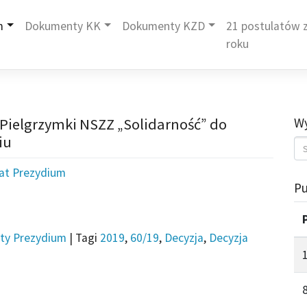
m
Dokumenty KK
Dokumenty KZD
21 postulatów z
roku
 Pielgrzymki NSZZ „Solidarność” do
Wy
iu
iat Prezydium
Pu
ty Prezydium
|
Tagi
2019
,
60/19
,
Decyzja
,
Decyzja