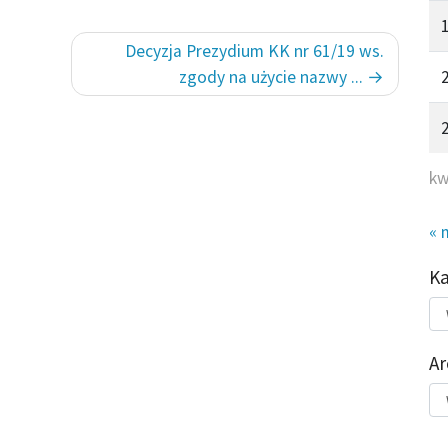
Decyzja Prezydium KK nr 61/19 ws.
zgody na użycie nazwy ...
kw
« 
K
Kat
do
Ar
Ar