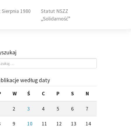
 Sierpnia 1980
Statut NSZZ
„Solidarność”
szukaj
blikacje według daty
P
W
Ś
C
P
S
N
1
2
3
4
5
6
7
8
9
10
11
12
13
14