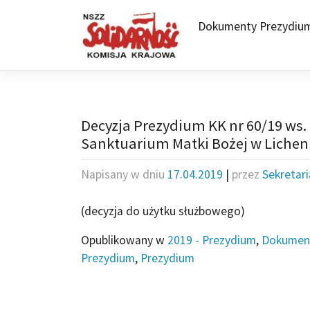
Skip
to
Dokumenty Prezydiu
content
Decyzja Prezydium KK nr 60/19 ws.
Sanktuarium Matki Bożej w Lichen
Napisany w dniu
17.04.2019
|
przez
Sekretar
(decyzja do użytku służbowego)
Opublikowany w
2019 - Prezydium
,
Dokumen
Prezydium
,
Prezydium