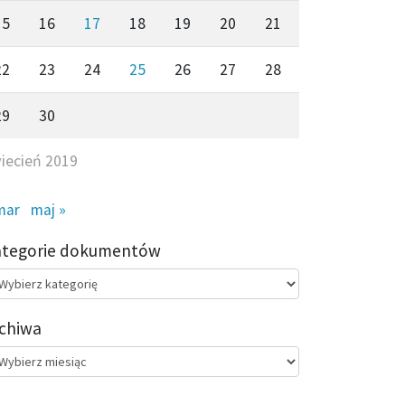
15
16
17
18
19
20
21
22
23
24
25
26
27
28
29
30
iecień 2019
mar
maj »
ategorie dokumentów
egorie
kumentów
chiwa
chiwa