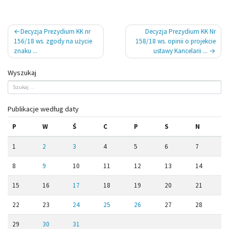
Nawigacja
Decyzja Prezydium KK nr
Decyzja Prezydium KK Nr
wpisu
156/18 ws. zgody na użycie
158/18 ws. opinii o projekcie
znaku ...
ustawy Kancelarii ...
Wyszukaj
Publikacje według daty
P
W
Ś
C
P
S
N
1
2
3
4
5
6
7
8
9
10
11
12
13
14
15
16
17
18
19
20
21
22
23
24
25
26
27
28
29
30
31