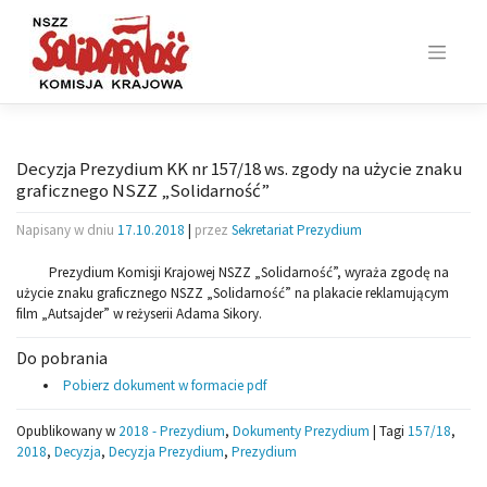
Skip
to
content
Decyzja Prezydium KK nr 157/18 ws. zgody na użycie znaku
graficznego NSZZ „Solidarność”
Napisany w dniu
17.10.2018
|
przez
Sekretariat Prezydium
Prezydium Komisji Krajowej NSZZ „Solidarność”, wyraża zgodę na
użycie znaku graficznego NSZZ „Solidarność” na plakacie reklamującym
film „Autsajder” w reżyserii Adama Sikory.
Do pobrania
Pobierz dokument w formacie pdf
Opublikowany w
2018 - Prezydium
,
Dokumenty Prezydium
|
Tagi
157/18
,
2018
,
Decyzja
,
Decyzja Prezydium
,
Prezydium