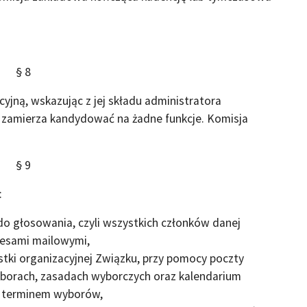
§ 8
jną, wskazując z jej składu administratora
e zamierza kandydować na żadne funkcje. Komisja
§ 9
:
do głosowania, czyli wszystkich członków danej
dresami mailowymi,
tki organizacyjnej Związku, przy pomocy poczty
yborach, zasadach wyborczych oraz kalendarium
d terminem wyborów,