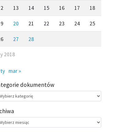
12
13
14
15
16
17
18
19
20
21
22
23
24
25
26
27
28
ty 2018
sty
mar »
ategorie dokumentów
egorie
kumentów
chiwa
chiwa