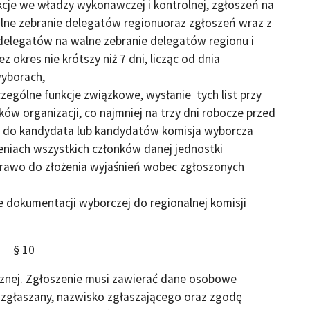
cje we władzy wykonawczej i kontrolnej, zgłoszeń na
ne zebranie delegatów regionuoraz zgłoszeń wraz z
elegatów na walne zebranie delegatów regionu i
z okres nie krótszy niż 7 dni, licząc od dnia
yborach,
zególne funkcje związkowe, wysłanie tych list przy
ów organizacji, co najmniej na trzy dni robocze przed
ń do kandydata lub kandydatów komisja wyborcza
żeniach wszystkich członków danej jednostki
prawo do złożenia wyjaśnień wobec zgłoszonych
 dokumentacji wyborczej do regionalnej komisji
§ 10
cznej. Zgłoszenie musi zawierać dane osobowe
t zgłaszany, nazwisko zgłaszającego oraz zgodę