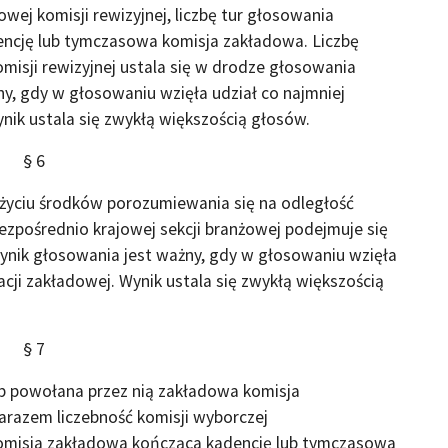
wej komisji rewizyjnej, liczbę tur głosowania
ncję lub tymczasowa komisja zakładowa. Liczbę
misji rewizyjnej ustala się w drodze głosowania
y, gdy w głosowaniu wzięła udział co najmniej
nik ustala się zwykłą większością głosów.
§ 6
yciu środków porozumiewania się na odległość
bezpośrednio krajowej sekcji branżowej podejmuje się
ynik głosowania jest ważny, gdy w głosowaniu wzięła
cji zakładowej. Wynik ustala się zwykłą większością
§ 7
b powołana przez nią zakładowa komisja
zarazem liczebność komisji wyborczej
 komisja zakładowa kończąca kadencję lub tymczasowa