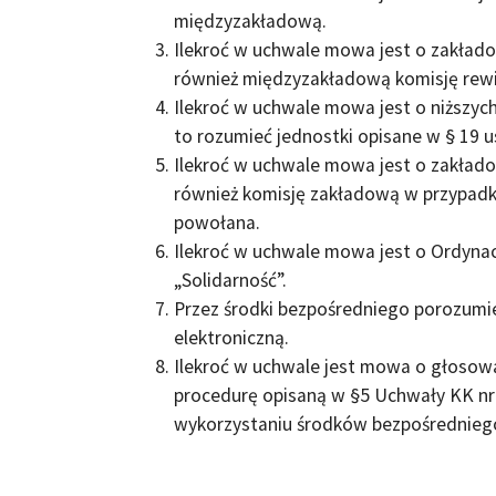
międzyzakładową.
Ilekroć w uchwale mowa jest o zakładow
również międzyzakładową komisję rewi
Ilekroć w uchwale mowa jest o niższyc
to rozumieć jednostki opisane w § 19 u
Ilekroć w uchwale mowa jest o zakłado
również komisję zakładową w przypadk
powołana.
Ilekroć w uchwale mowa jest o Ordynac
„Solidarność”.
Przez środki bezpośredniego porozumie
elektroniczną.
Ilekroć w uchwale jest mowa o głosowa
procedurę opisaną w §5 Uchwały KK nr
wykorzystaniu środków bezpośredniego