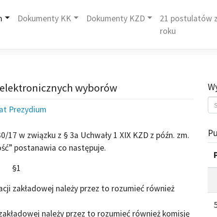
m
Dokumenty KK
Dokumenty KZD
21 postulatów z
roku
. elektronicznych wyborów
Wy
iat Prezydium
Pu
0/17 w związku z § 3a Uchwały 1 XIX KZD z późn. zm.
ść” postanawia co następuje.
§1
acji zakładowej należy przez to rozumieć również
 zakładowej należy przez to rozumieć również komisję