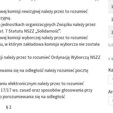
ej komisji rewizyjnej należy przez to rozumieć
zyjną.
h jednostkach organizacyjnych Związku należy przez
st. 7 Statutu NSZZ „Solidarność”.
wej komisji wyborczej należy przez to rozumieć
u, w którym zakładowa komisja wyborcza nie została
lu
ji należy przez to rozumieć Ordynację Wyborczą NSZZ
« 
K
wania się na odległość należy rozumieć pocztę
Kat
do
niu elektronicznym należy przez to rozumieć
 17/17 ws. zasad oraz sposobów głosowania przy
Ar
 porozumiewania się na odległość
Ar
§ 2