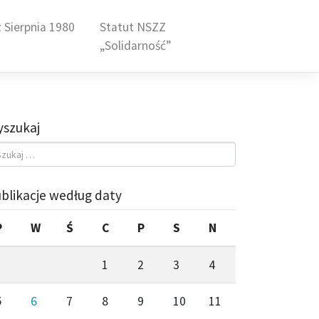
 Sierpnia 1980
Statut NSZZ
„Solidarność”
szukaj
blikacje według daty
P
W
Ś
C
P
S
N
1
2
3
4
5
6
7
8
9
10
11