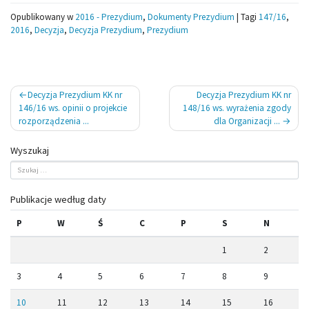
Opublikowany w
2016 - Prezydium
,
Dokumenty Prezydium
|
Tagi
147/16
,
2016
,
Decyzja
,
Decyzja Prezydium
,
Prezydium
Nawigacja
Decyzja Prezydium KK nr
Decyzja Prezydium KK nr
wpisu
146/16 ws. opinii o projekcie
148/16 ws. wyrażenia zgody
rozporządzenia ...
dla Organizacji ...
Wyszukaj
Publikacje według daty
P
W
Ś
C
P
S
N
1
2
3
4
5
6
7
8
9
10
11
12
13
14
15
16