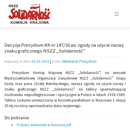
Skip
to
content
Decyzja Prezydium KK nr 147/16 ws. zgody na użycie nazwy
znaku graficznego NSZZ „Solidarność”
Napisany w dniu
10.10.2016
|
przez
Sekretariat Prezydium
Prezydium Komisji Krajowej NSZZ „Solidarność”, na wniosek
Międzyzakładowej Organizacji Związkowej NSZZ „Solidarność” Grupy
Azoty oraz pana Józefa Małobęckiego, wyraża zgodę na użycie nazwy i
znaku graficznego NSZZ „Solidarność” na tablicy upamiętniającej
środowiska niepodległościowe i opozycyjne w Polsce w latach 1939-1989.
Tablica zostanie umieszczona w kościele parafialnym w Staszowie z okazji
35-tej rocznicy wprowadzenia stanu wojennego.
Do pobrania
Pobierz dokument w formacie pdf