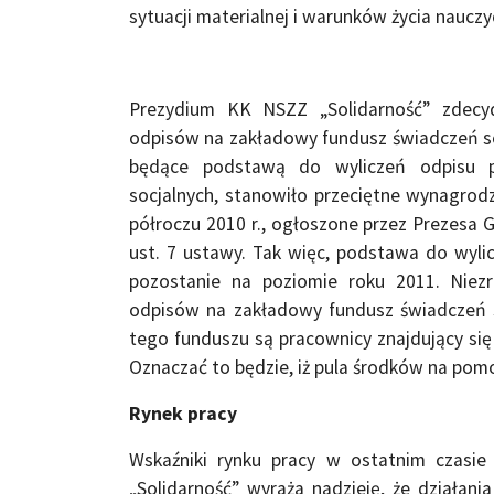
sytuacji materialnej i warunków życia nauczyc
Prezydium KK NSZZ „Solidarność” zdecy
odpisów na zakładowy fundusz świadczeń so
będące podstawą do wyliczeń odpisu 
socjalnych, stanowiło przeciętne wynagro
półroczu 2010 r., ogłoszone przez Prezesa
ust. 7 ustawy. Tak więc, podstawa do wy
pozostanie na poziomie roku 2011. Niez
odpisów na zakładowy fundusz świadczeń s
tego funduszu są pracownicy znajdujący się 
Oznaczać to będzie, iż pula środków na pomoc
Rynek pracy
Wskaźniki rynku pracy w ostatnim czasi
„Solidarność” wyraża nadzieję, że działan