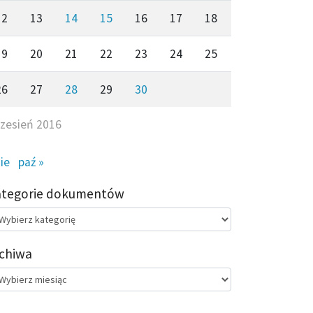
12
13
14
15
16
17
18
19
20
21
22
23
24
25
26
27
28
29
30
zesień 2016
sie
paź »
ategorie dokumentów
egorie
kumentów
chiwa
chiwa