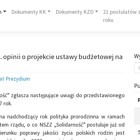
m
Dokumenty KK
Dokumenty KZD
21 postulatów z
roku
. opinii o projekcie ustawy budżetowej na
Wy
iat Prezydium
Pu
ność” zgłasza następujące uwagi do przedstawionego
7 rok.
 na nadchodzący rok polityka prorodzinna w ramach
etem rządu, o co NSZZ „Solidarność” postuluje już od
runku poprawy jakości życia polskich rodzin jest