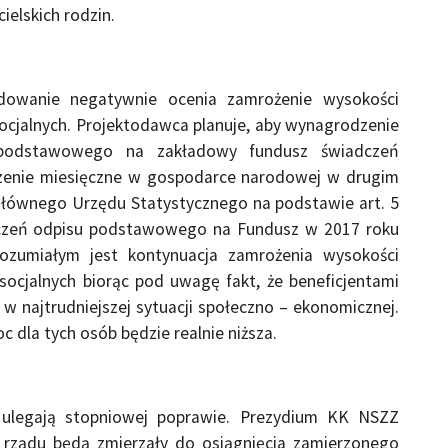
ielskich rodzin.
dowanie negatywnie ocenia zamrożenie wysokości
cjalnych. Projektodawca planuje, aby wynagrodzenie
podstawowego na zakładowy fundusz świadczeń
dzenie miesięczne w gospodarce narodowej w drugim
 Głównego Urzędu Statystycznego na podstawie art. 5
liczeń odpisu podstawowego na Fundusz w 2017 roku
rozumiałym jest kontynuacja zamrożenia wysokości
ocjalnych biorąc pod uwagę fakt, że beneficjentami
w najtrudniejszej sytuacji społeczno – ekonomicznej.
 dla tych osób będzie realnie niższa.
e ulegają stopniowej poprawie. Prezydium KK NSZZ
ia rządu będą zmierzały do osiągnięcia zamierzonego