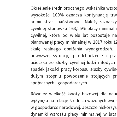
Określenie średniorocznego wskaźnika wzr
wysokości 100% oznacza kontynuację tr
administracji państwowej. Należy zaznacz
cywilnej stanowiła 163,15% płacy minimal
cywilnej, która od wielu lat pozostaje na
planowanej płacy minimalnej w 2017 roku (2
skalę realnego obniżenia wynagrodzeń. 
powyższej sytuacji, tj. odchodzenie z p
ucieczka ze służby cywilnej ludzi młodych
spadek jakości pracy korpusu służby cywil
dużym stopniu powodzenie stojących pr
społecznych i gospodarczych.
Również wielkość kwoty bazowej dla nauc
wpłynęła na relację średnich ważonych wyn
w gospodarce narodowej. Jeszcze niekorzyst
dynamiki wzrostu płacy minimalnej w lat