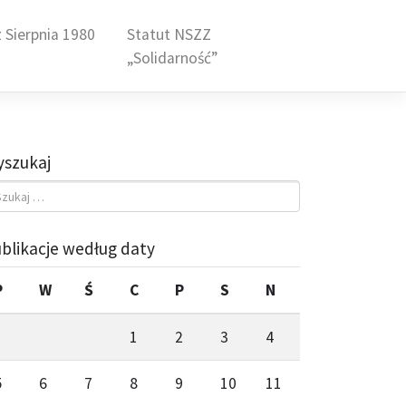
 Sierpnia 1980
Statut NSZZ
„Solidarność”
szukaj
blikacje według daty
P
W
Ś
C
P
S
N
1
2
3
4
5
6
7
8
9
10
11