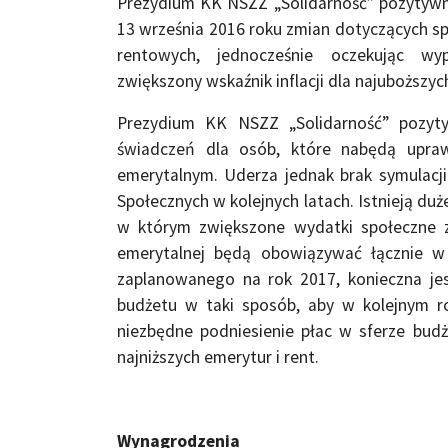
Prezydium KK NSZZ „Solidarność” pozytywni
13 września 2016 roku zmian dotyczących sp
rentowych, jednocześnie oczekując wy
zwiększony wskaźnik inflacji dla najuboższy
Prezydium KK NSZZ „Solidarność” pozyty
świadczeń dla osób, które nabędą upraw
emerytalnym. Uderza jednak brak symulacj
Społecznych w kolejnych latach. Istnieją du
w którym zwiększone wydatki społeczne 
emerytalnej będą obowiązywać łącznie w
zaplanowanego na rok 2017, konieczna je
budżetu w taki sposób, aby w kolejnym r
niezbędne podniesienie płac w sferze bud
najniższych emerytur i rent.
Wynagrodzenia