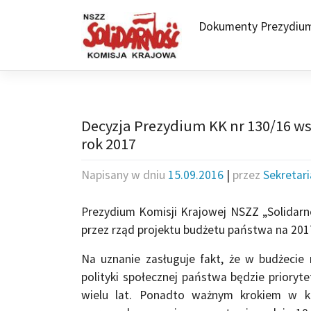
Skip
to
Dokumenty Prezydiu
content
Decyzja Prezydium KK nr 130/16 ws
rok 2017
Napisany w dniu
15.09.2016
|
przez
Sekretar
Prezydium Komisji Krajowej NSZZ „Solidar
przez rząd projektu budżetu państwa na 201
Na uznanie zasługuje fakt, że w budżecie
polityki społecznej państwa będzie prioryt
wielu lat. Ponadto ważnym krokiem w kie