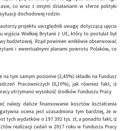
sie, co wraz z innymi działaniami w sferze polityki
 sytuacji dochodowej rodzin.
e autorzy projektu uwzględnili uwagę dotyczącą ujęcia
 wyjścia Wielkiej Brytanii z UE, który to postulat był
tawy budżetowej. Rząd powinien wnikliwie obserwować
Brytanii i ewentualnymi planami powrotu Polaków, co
ie na tym samym poziomie (2,45%) składki na Fundusz
czeń Pracowniczych (0,10%), jak również fakt, iż
 pracy utrzymano wysokość środków Funduszu Pracy.
ć należy dalsze finansowanie kosztów kształcenia
Negatywna ocena jest uzasadniona tym bardziej, że w
 tych wydatków o 197 392 tys. zł, a ponadto fakt, iż
ztów realizacji zadań w 2017 roku w Funduszu Pracy