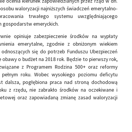
e ocenia kierunek zapowiedzianych przez rząd w dn.
osobu waloryzacji najniższych świadczeń emerytalno-
pracowania trwałego systemu uwzględniającego
ch gospodarstw emeryckich.
wnie opiniuje zabezpieczenie środków na wypłaty
nienia emerytalne, zgodnie z obniżonym wiekiem
i odnoszących się do potrzeb Funduszu Ubezpieczeń
że obawy o budżet na 2018 rok. Będzie to pierwszy rok,
związane z Programem Rodzina 500+ oraz reformy
 pełnym roku. Wobec wysokiego poziomu deficytu
st dalsza, pogłębiona praca nad stroną dochodową
oku z rzędu, nie zabrakło środków na oczekiwane i
żetowej oraz zapowiadaną zmianę zasad waloryzacji