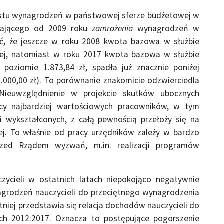
ostu wynagrodzeń w państwowej sferze budżetowej w
wającego od 2009 roku
zamrożenia
wynagrodzeń w
yć, że jeszcze w roku 2008 kwota bazowa w służbie
nej, natomiast w roku 2017 kwota bazowa w służbie
 poziomie 1.873,84 zł, spadła już znacznie poniżej
.000,00 zł). To porównanie znakomicie odzwierciedla
Nieuwzględnienie w projekcie skutków ubocznych
racy najbardziej wartościowych pracowników, w tym
 i wykształconych, z całą pewnością przełoży się na
nej. To właśnie od pracy urzędników zależy w bardzo
zed Rządem wyzwań, m.in. realizacji programów
zycieli w ostatnich latach niepokojąco negatywnie
agrodzeń nauczycieli do przeciętnego wynagrodzenia
niej przedstawia się relacja dochodów nauczycieli do
ach 2012:2017. Oznacza to postępujące pogorszenie