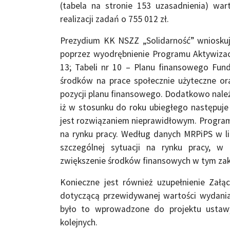
(tabela na stronie 153 uzasadnienia) wa
realizacji zadań o 755 012 zł.
Prezydium KK NSZZ „Solidarność” wniosku
poprzez wyodrębnienie Programu Aktywizacja
13; Tabeli nr 10 – Planu finansowego Fun
środków na prace społecznie użyteczne ora
pozycji planu finansowego. Dodatkowo nale
iż w stosunku do roku ubiegłego następuje
jest rozwiązaniem nieprawidłowym. Program 
na rynku pracy. Według danych MRPiPS w li
szczególnej sytuacji na rynku pracy, 
zwiększenie środków finansowych w tym zak
Konieczne jest również uzupełnienie Załą
dotyczącą przewidywanej wartości wydania
było to wprowadzone do projektu ustawy
kolejnych.