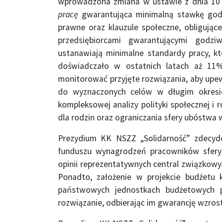
wprowadzona zmiana w ustawie z dnia 10 
pracę
gwarantująca minimalną stawkę god
prawne oraz klauzule społeczne, obligują
przedsiębiorcami gwarantującymi godziw
ustanawiają minimalne standardy pracy, 
doświadczało w ostatnich latach aż 11%
monitorować przyjęte rozwiązania, aby upewn
do wyznaczonych celów w długim okresie
kompleksowej analizy polityki społecznej i
dla rodzin oraz ograniczania sfery ubóstw
Prezydium KK NSZZ „Solidarność” zdecyd
funduszu wynagrodzeń pracowników sfery
opinii reprezentatywnych central związkowy
Ponadto, założenie w projekcie budżet
państwowych jednostkach budżetowych p
rozwiązanie, odbierając im gwarancję wzro