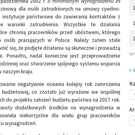
października 2002 r.
o minimalnym wynagrodzeniu za
zinową dla osób zatrudnionych na umowy cywilno-
ce instytucje państwowe do zawierania kontraktów z
e warunki zatrudnienia. Wszystkie te działania
które chronią pracowników przed ubóstwem, którego
 osób pracujących w Polsce. Należy zatem stale
ić się, że podjęte działania są skuteczne i prowadzą
wr
. Ponadto, nadal konieczne jest przeprowadzenie
 rodzinnej oraz stworzenie spójnego systemu wsparcia
« 
a w naszym kraju.
K
owanie negatywnie oceania kolejny rok zamrożenia
 budżetowej, co zostało już wyrażone we wspólnej
Kat
do
ch do projektu założeń budżetu państwa na 2017 rok.
u kwoty dodatkowych środków na wynagrodzenia w
Ar
owiela niekorzystne dla wielu grup pracowników
Ar
stu wynagrodzeń.