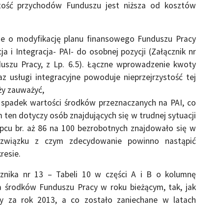
rtość przychodów Funduszu jest niższa od kosztów
je o modyfikację planu finansowego Funduszu Pracy
 i Integracja- PAI- do osobnej pozycji (Załącznik nr
duszu Pracy, z Lp. 6.5). Łączne wprowadzenie kwoty
z usługi integracyjne powoduje nieprzejrzystość tej
ży zauważyć,
 spadek wartości środków przeznaczanych na PAI, co
ten dotyczy osób znajdujących się w trudnej sytuacji
pcu br. aż 86 na 100 bezrobotnych znajdowało się w
w związku z czym zdecydowanie powinno nastąpić
resie.
cznika nr 13 – Tabeli 10 w części A i B o kolumnę
 środków Funduszu Pracy w roku bieżącym, tak, jak
 za rok 2013, a co zostało zaniechane w latach